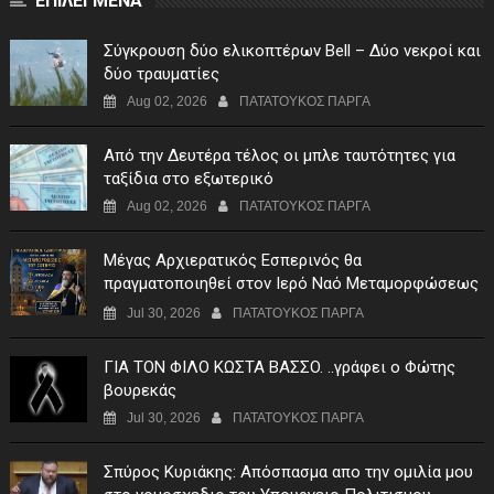
ΕΠΙΛΕΓΜΕΝΑ
Σύγκρουση δύο ελικοπτέρων Bell – Δύο νεκροί και
δύο τραυματίες
Aug 02, 2026
ΠΑΤΑΤΟΥΚΟΣ ΠΑΡΓΑ
Από την Δευτέρα τέλος οι μπλε ταυτότητες για
ταξίδια στο εξωτερικό
Aug 02, 2026
ΠΑΤΑΤΟΥΚΟΣ ΠΑΡΓΑ
Μέγας Αρχιερατικός Εσπερινός θα
πραγματοποιηθεί στον Ιερό Ναό Μεταμορφώσεως
του Σωτήρος Σταυροχωρίου στης 5 Αυγούστου
Jul 30, 2026
ΠΑΤΑΤΟΥΚΟΣ ΠΑΡΓΑ
ΓIA TON ΦIΛO KΩΣTA BAΣΣO. ..γράφει ο Φώτης
βουρεκάς
Jul 30, 2026
ΠΑΤΑΤΟΥΚΟΣ ΠΑΡΓΑ
Σπύρος Κυριάκης: Απόσπασμα απο την ομιλία μου