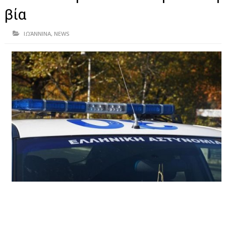
ΗΠΕΙΡΟΣ
βία
ΠΡΕΒΕΖΑ
ΙΩΆΝΝΙΝΑ
,
NEWS
ΑΡΤΑ
ΙΩΑΝΝΙΝΑ
ΘΕΣΠΡΩΤΙΑ
ΙΟΝΙΑ ΝΗΣΙΑ
ΚΑΙ ΕΛΛΑΔΑ
ΥΓΕΙΑ-ΟΜΟΡΦΙΑ
ΠΟΛΙΤΙΣΜΟΣ
ΠΕΡΙΒΑΛΛΟΝ
ΤΕΧΝΟΛΟΓΙΑ
ΔΙΕΘΝΗ