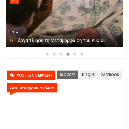
2026
NEWS
Πάργα: Η μεταφορά της εικόνας της Παναγίας με
βάρκες στο νησάκι.
BLOGGER
DISQUS
FACEBOOK
POST A COMMENT
Δεν υπάρχουν σχόλια: