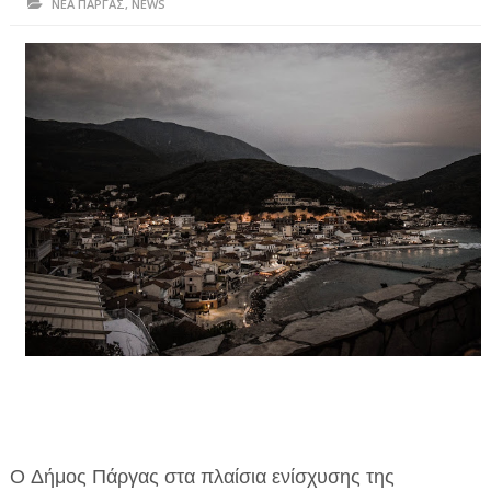
ΝΕΑ ΠΑΡΓΑΣ
,
NEWS
ΗΠΕΙΡΟΣ
ΠΡΕΒΕΖΑ
ΑΡΤΑ
ΙΩΑΝΝΙΝΑ
ΘΕΣΠΡΩΤΙΑ
ΙΟΝΙΑ ΝΗΣΙΑ
ΚΑΙ ΕΛΛΑΔΑ
ΥΓΕΙΑ-ΟΜΟΡΦΙΑ
ΠΟΛΙΤΙΣΜΟΣ
ΠΕΡΙΒΑΛΛΟΝ
ΤΕΧΝΟΛΟΓΙΑ
Ο Δήμος Πάργας στα πλαίσια ενίσχυσης της
ΔΙΕΘΝΗ