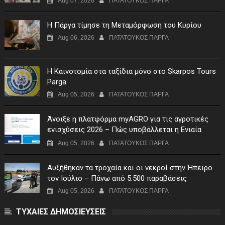
Aug 07, 2026
ΠΑΤΑΤΟΥΚΟΣ ΠΑΡΓΑ
Η Πάργα τίμησε τη Μεταμόρφωση του Κυρίου
Aug 06, 2026
ΠΑΤΑΤΟΥΚΟΣ ΠΑΡΓΑ
Η Καινοτομία στα ταξίδια μόνο στο Skarpos Tours
Parga
Aug 05, 2026
ΠΑΤΑΤΟΥΚΟΣ ΠΑΡΓΑ
Άνοιξε η πλατφόρμα myAGRO για τις αγροτικές
ενισχύσεις 2026 – Πώς υποβάλλεται η Ενιαία
Αίτηση Ενίσχυσης
Aug 05, 2026
ΠΑΤΑΤΟΥΚΟΣ ΠΑΡΓΑ
Αυξήθηκαν τα τροχαία και οι νεκροί στην Ήπειρο
τον Ιούλιο – Πάνω από 5.500 παραβάσεις
Aug 05, 2026
ΠΑΤΑΤΟΥΚΟΣ ΠΑΡΓΑ
ΤΥΧΑΙΕΣ ΔΗΜΟΣΙΕΥΣΕΙΣ