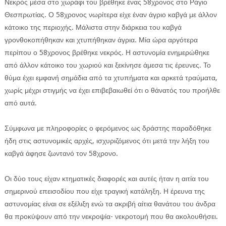
Νεκρός μέσα στο χωράφι του βρέθηκε ένας 58χρονος στο Ράγιο
Θεσπρωτίας. Ο 58χρονος νωρίτερα είχε έναν άγριο καβγά με άλλον
κάτοικο της περιοχής. Μάλιστα στην διάρκεια του καβγά
γρονθοκοπήθηκαν και χτυπήθηκαν άγρια. Μία ώρα αργότερα
περίπου ο 58χρονος βρέθηκε νεκρός. Η αστυνομία ενημερώθηκε
από άλλον κάτοικο του χωριού και ξεκίνησε άμεσα τις έρευνες. Το
θύμα έχει εμφανή σημάδια από τα χτυπήματα και αρκετά τραύματα,
ΕΦΗΜΕΡΙΔΑ Η ΠΑΡΓΑ
χωρίς μέχρι στιγμής να έχει επιβεβαιωθεί ότι ο θάνατός του προήλθε
ΠΛΗΡΟΦΟΡΙΕΣ
από αυτά.
Σύμφωνα με πληροφορίες ο φερόμενος ως δράστης παραδόθηκε
ήδη στις αστυνομικές αρχές, ισχυριζόμενος ότι μετά την λήξη του
καβγά άφησε ζωντανό τον 58χρονο.
Οι δύο τους είχαν κτηματικές διαφορές και αυτές ήταν η αιτία του
σημερινού επεισοδίου που είχε τραγική κατάληξη. Η έρευνα της
αστυνομίας είναι σε εξέλιξη ενώ τα ακριβή αίτια θανάτου του άνδρα
θα προκύψουν από την νεκροψία- νεκροτομή που θα ακολουθήσει.