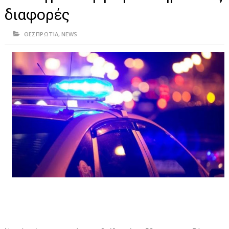
ΗΠΕΙΡΟΣ
διαφορές
ΠΡΕΒΕΖΑ
ΘΕΣΠΡΩΤΊΑ
,
NEWS
ΑΡΤΑ
ΙΩΑΝΝΙΝΑ
ΘΕΣΠΡΩΤΙΑ
ΙΟΝΙΑ ΝΗΣΙΑ
ΚΑΙ ΕΛΛΑΔΑ
ΥΓΕΙΑ-ΟΜΟΡΦΙΑ
ΠΟΛΙΤΙΣΜΟΣ
ΠΕΡΙΒΑΛΛΟΝ
ΤΕΧΝΟΛΟΓΙΑ
ΔΙΕΘΝΗ