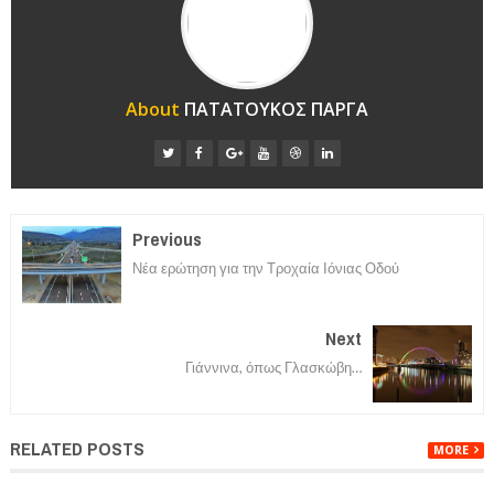
About
ΠΑΤΑΤΟΥΚΟΣ ΠΑΡΓΑ
Previous
Νέα ερώτηση για την Τροχαία Ιόνιας Οδού
Next
Γιάννινα, όπως Γλασκώβη…
RELATED POSTS
MORE