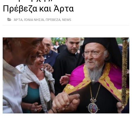
ΗΠΕΙΡΟΣ
Πρέβεζα και Άρτα
ΠΡΕΒΕΖΑ
ΆΡΤΑ
,
ΙΌΝΙΑ ΝΗΣΙΆ
,
ΠΡΈΒΕΖΑ
,
NEWS
ΑΡΤΑ
ΙΩΑΝΝΙΝΑ
ΘΕΣΠΡΩΤΙΑ
ΙΟΝΙΑ ΝΗΣΙΑ
ΚΑΙ ΕΛΛΑΔΑ
ΥΓΕΙΑ-ΟΜΟΡΦΙΑ
ΠΟΛΙΤΙΣΜΟΣ
ΠΕΡΙΒΑΛΛΟΝ
ΤΕΧΝΟΛΟΓΙΑ
ΔΙΕΘΝΗ