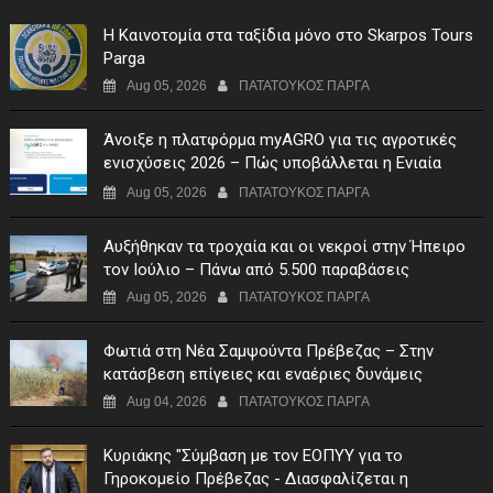
Η Καινοτομία στα ταξίδια μόνο στο Skarpos Tours
Parga
Aug 05, 2026
ΠΑΤΑΤΟΥΚΟΣ ΠΑΡΓΑ
Άνοιξε η πλατφόρμα myAGRO για τις αγροτικές
ενισχύσεις 2026 – Πώς υποβάλλεται η Ενιαία
Αίτηση Ενίσχυσης
Aug 05, 2026
ΠΑΤΑΤΟΥΚΟΣ ΠΑΡΓΑ
Αυξήθηκαν τα τροχαία και οι νεκροί στην Ήπειρο
τον Ιούλιο – Πάνω από 5.500 παραβάσεις
Aug 05, 2026
ΠΑΤΑΤΟΥΚΟΣ ΠΑΡΓΑ
Φωτιά στη Νέα Σαμψούντα Πρέβεζας – Στην
κατάσβεση επίγειες και εναέριες δυνάμεις
Aug 04, 2026
ΠΑΤΑΤΟΥΚΟΣ ΠΑΡΓΑ
Κυριάκης "Σύμβαση με τον ΕΟΠΥΥ για το
Γηροκομείο Πρέβεζας - Διασφαλίζεται η