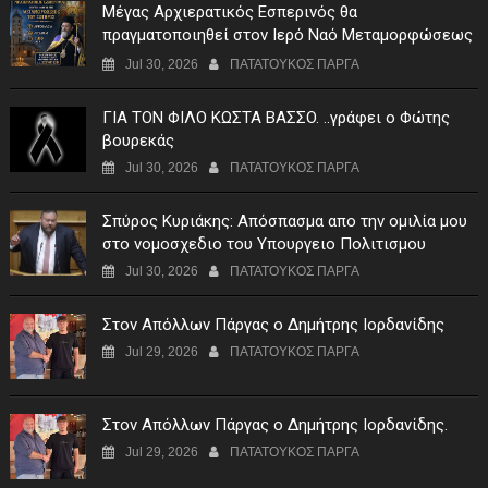
Μέγας Αρχιερατικός Εσπερινός θα
πραγματοποιηθεί στον Ιερό Ναό Μεταμορφώσεως
του Σωτήρος Σταυροχωρίου στης 5 Αυγούστου
Jul 30, 2026
ΠΑΤΑΤΟΥΚΟΣ ΠΑΡΓΑ
ΓIA TON ΦIΛO KΩΣTA BAΣΣO. ..γράφει ο Φώτης
βουρεκάς
Jul 30, 2026
ΠΑΤΑΤΟΥΚΟΣ ΠΑΡΓΑ
Σπύρος Κυριάκης: Απόσπασμα απο την ομιλία μου
στο νομοσχεδιο του Υπουργειο Πολιτισμου
Jul 30, 2026
ΠΑΤΑΤΟΥΚΟΣ ΠΑΡΓΑ
Στον Απόλλων Πάργας ο Δημήτρης Ιορδανίδης
Jul 29, 2026
ΠΑΤΑΤΟΥΚΟΣ ΠΑΡΓΑ
Στον Απόλλων Πάργας ο Δημήτρης Ιορδανίδης.
Jul 29, 2026
ΠΑΤΑΤΟΥΚΟΣ ΠΑΡΓΑ