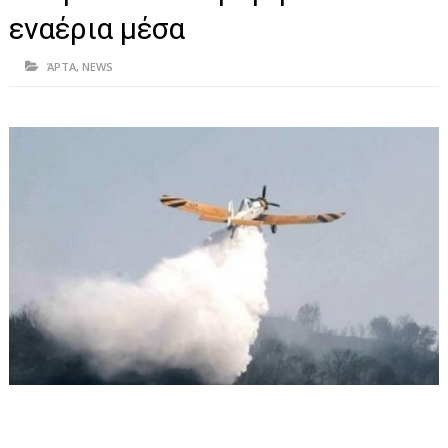
ΗΠΕΙΡΟΣ
εναέρια μέσα
ΠΡΕΒΕΖΑ
ΆΡΤΑ
,
NEWS
ΑΡΤΑ
ΙΩΑΝΝΙΝΑ
ΘΕΣΠΡΩΤΙΑ
ΙΟΝΙΑ ΝΗΣΙΑ
ΚΑΙ ΕΛΛΑΔΑ
ΥΓΕΙΑ-ΟΜΟΡΦΙΑ
ΠΟΛΙΤΙΣΜΟΣ
ΠΕΡΙΒΑΛΛΟΝ
ΤΕΧΝΟΛΟΓΙΑ
ΔΙΕΘΝΗ