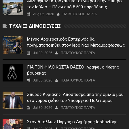
Αυξήθηκαν τα τροχαία και οι νεκροί στην Ήπειρο
τον Ιούλιο – Πάνω από 5.500 παραβάσεις
Aug 05, 2026
ΠΑΤΑΤΟΥΚΟΣ ΠΑΡΓΑ
ΤΥΧΑΙΕΣ ΔΗΜΟΣΙΕΥΣΕΙΣ
Μέγας Αρχιερατικός Εσπερινός θα
πραγματοποιηθεί στον Ιερό Ναό Μεταμορφώσεως
του Σωτήρος Σταυροχωρίου στης 5 Αυγούστου
Jul 30, 2026
ΠΑΤΑΤΟΥΚΟΣ ΠΑΡΓΑ
ΓIA TON ΦIΛO KΩΣTA BAΣΣO. ..γράφει ο Φώτης
βουρεκάς
Jul 30, 2026
ΠΑΤΑΤΟΥΚΟΣ ΠΑΡΓΑ
Σπύρος Κυριάκης: Απόσπασμα απο την ομιλία μου
στο νομοσχεδιο του Υπουργειο Πολιτισμου
Jul 30, 2026
ΠΑΤΑΤΟΥΚΟΣ ΠΑΡΓΑ
Στον Απόλλων Πάργας ο Δημήτρης Ιορδανίδης
Jul 29, 2026
ΠΑΤΑΤΟΥΚΟΣ ΠΑΡΓΑ