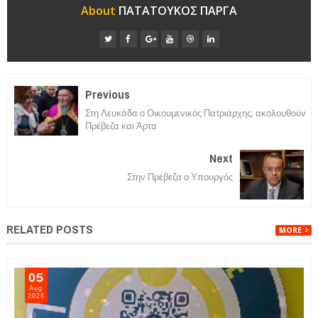
About
ΠΑΤΑΤΟΥΚΟΣ ΠΑΡΓΑ
Previous
Στη Λευκάδα ο Οικουμενικός Πατριάρχης, ακολουθούν
Πρέβεζα και Άρτα
Next
Στην Πρέβεζα ο Υπουργός
RELATED POSTS
MORE
05
Aug
2026