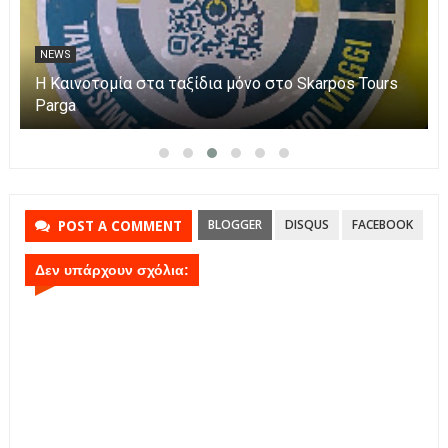
NEWS
Η Καινοτομία στα ταξίδια μόνο στο Skarpos Tours
Parga
BLOGGER
DISQUS
FACEBOOK
POST A COMMENT
Δεν υπάρχουν σχόλια: