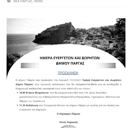
ΝΕΑ ΠΑΡΓΑΣ
,
NEWS
ΗΠΕΙΡΟΣ
ΠΡΕΒΕΖΑ
ΑΡΤΑ
ΙΩΑΝΝΙΝΑ
ΘΕΣΠΡΩΤΙΑ
ΙΟΝΙΑ ΝΗΣΙΑ
ΚΑΙ ΕΛΛΑΔΑ
ΥΓΕΙΑ-ΟΜΟΡΦΙΑ
ΠΟΛΙΤΙΣΜΟΣ
ΠΕΡΙΒΑΛΛΟΝ
ΤΕΧΝΟΛΟΓΙΑ
ΔΙΕΘΝΗ