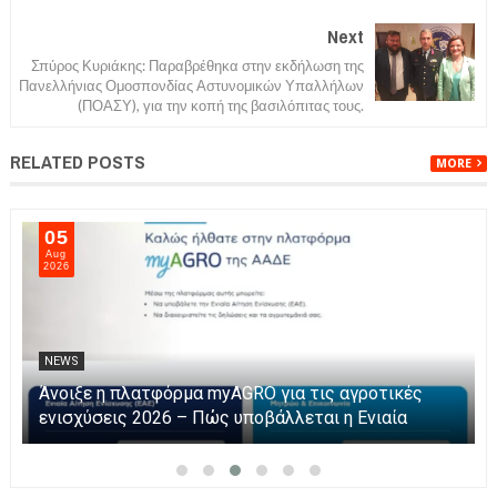
Next
Σπύρος Κυριάκης: Παραβρέθηκα στην εκδήλωση της
Πανελλήνιας Ομοσπονδίας Αστυνομικών Υπαλλήλων
(ΠΟΑΣΥ), για την κοπή της βασιλόπιτας τους.
RELATED POSTS
MORE
05
Aug
2026
NEWS
Άνοιξε η πλατφόρμα myAGRO για τις αγροτικές
ενισχύσεις 2026 – Πώς υποβάλλεται η Ενιαία
Αίτηση Ενίσχυσης