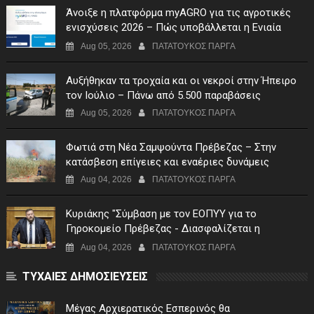
Άνοιξε η πλατφόρμα myAGRO για τις αγροτικές
ενισχύσεις 2026 – Πώς υποβάλλεται η Ενιαία
Αίτηση Ενίσχυσης
Aug 05, 2026
ΠΑΤΑΤΟΥΚΟΣ ΠΑΡΓΑ
Αυξήθηκαν τα τροχαία και οι νεκροί στην Ήπειρο
τον Ιούλιο – Πάνω από 5.500 παραβάσεις
Aug 05, 2026
ΠΑΤΑΤΟΥΚΟΣ ΠΑΡΓΑ
Φωτιά στη Νέα Σαμψούντα Πρέβεζας – Στην
κατάσβεση επίγειες και εναέριες δυνάμεις
Aug 04, 2026
ΠΑΤΑΤΟΥΚΟΣ ΠΑΡΓΑ
Κυριάκης "Σύμβαση με τον ΕΟΠΥΥ για το
Γηροκομείο Πρέβεζας - Διασφαλίζεται η
χρηματοδότηση της λειτουργίας του"
Aug 04, 2026
ΠΑΤΑΤΟΥΚΟΣ ΠΑΡΓΑ
ΤΥΧΑΙΕΣ ΔΗΜΟΣΙΕΥΣΕΙΣ
Μέγας Αρχιερατικός Εσπερινός θα