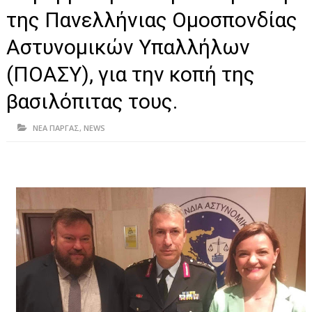
ΗΠΕΙΡΟΣ
της Πανελλήνιας Ομοσπονδίας
ΠΡΕΒΕΖΑ
Αστυνομικών Υπαλλήλων
ΑΡΤΑ
(ΠΟΑΣΥ), για την κοπή της
ΙΩΑΝΝΙΝΑ
βασιλόπιτας τους.
ΘΕΣΠΡΩΤΙΑ
ΝΕΑ ΠΑΡΓΑΣ
,
NEWS
ΙΟΝΙΑ ΝΗΣΙΑ
ΚΑΙ ΕΛΛΑΔΑ
ΥΓΕΙΑ-ΟΜΟΡΦΙΑ
ΠΟΛΙΤΙΣΜΟΣ
ΠΕΡΙΒΑΛΛΟΝ
ΤΕΧΝΟΛΟΓΙΑ
ΔΙΕΘΝΗ