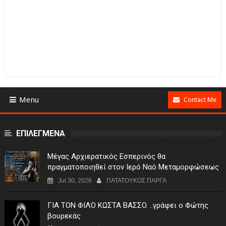
Menu
Contact Me
ΕΠΙΛΕΓΜΕΝΑ
Μέγας Αρχιερατικός Εσπερινός θα
πραγματοποιηθεί στον Ιερό Ναό Μεταμορφώσεως
του Σωτήρος Σταυροχωρίου στης 5 Αυγούστου
Jul 30, 2026
ΠΑΤΑΤΟΥΚΟΣ ΠΑΡΓΑ
ΓIA TON ΦIΛO KΩΣTA BAΣΣO. ..γράφει ο Φώτης
βουρεκάς