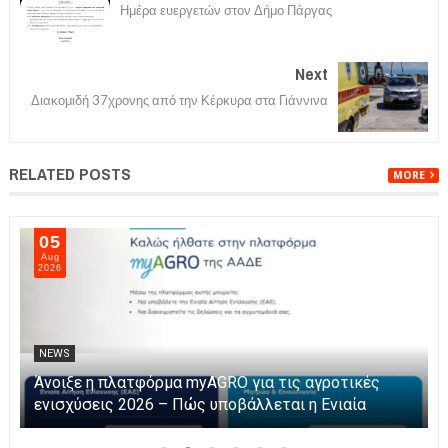
Ημέρα ευεργετών στον Δήμο Πάργας
Next
Διακομιδή 37χρονης από την Κέρκυρα στα Γιάννινα
RELATED POSTS
MORE
05
Aug
2026
NEWS
Άνοιξε η πλατφόρμα myAGRO για τις αγροτικές
ενισχύσεις 2026 – Πώς υποβάλλεται η Ενιαία
Αίτηση Ενίσχυσης