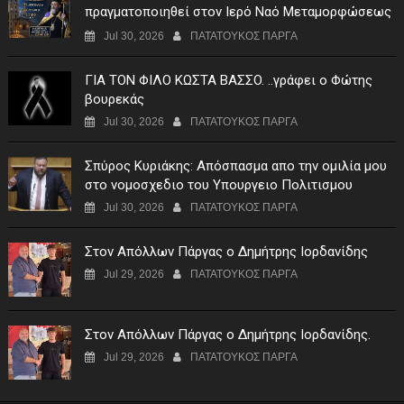
πραγματοποιηθεί στον Ιερό Ναό Μεταμορφώσεως
του Σωτήρος Σταυροχωρίου στης 5 Αυγούστου
Jul 30, 2026
ΠΑΤΑΤΟΥΚΟΣ ΠΑΡΓΑ
ΓIA TON ΦIΛO KΩΣTA BAΣΣO. ..γράφει ο Φώτης
βουρεκάς
Jul 30, 2026
ΠΑΤΑΤΟΥΚΟΣ ΠΑΡΓΑ
Σπύρος Κυριάκης: Απόσπασμα απο την ομιλία μου
στο νομοσχεδιο του Υπουργειο Πολιτισμου
Jul 30, 2026
ΠΑΤΑΤΟΥΚΟΣ ΠΑΡΓΑ
Στον Απόλλων Πάργας ο Δημήτρης Ιορδανίδης
Jul 29, 2026
ΠΑΤΑΤΟΥΚΟΣ ΠΑΡΓΑ
Στον Απόλλων Πάργας ο Δημήτρης Ιορδανίδης.
Jul 29, 2026
ΠΑΤΑΤΟΥΚΟΣ ΠΑΡΓΑ