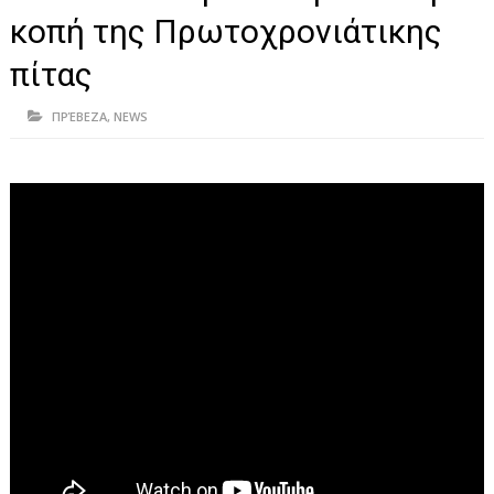
ΗΠΕΙΡΟΣ
κοπή της Πρωτοχρονιάτικης
ΠΡΕΒΕΖΑ
πίτας
ΑΡΤΑ
ΠΡΈΒΕΖΑ
,
NEWS
ΙΩΑΝΝΙΝΑ
ΘΕΣΠΡΩΤΙΑ
ΙΟΝΙΑ ΝΗΣΙΑ
ΚΑΙ ΕΛΛΑΔΑ
ΥΓΕΙΑ-ΟΜΟΡΦΙΑ
ΠΟΛΙΤΙΣΜΟΣ
ΠΕΡΙΒΑΛΛΟΝ
ΤΕΧΝΟΛΟΓΙΑ
ΔΙΕΘΝΗ