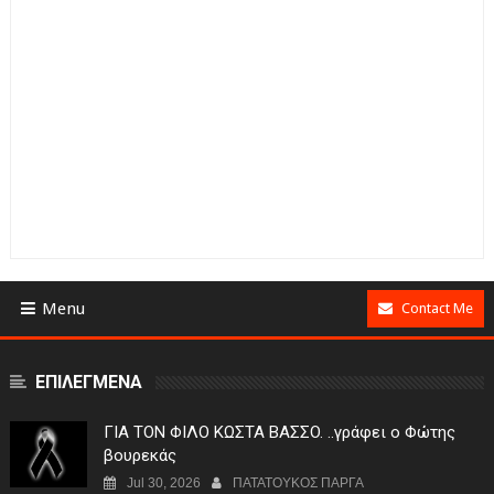
Menu
Contact Me
ΕΠΙΛΕΓΜΕΝΑ
ΓIA TON ΦIΛO KΩΣTA BAΣΣO. ..γράφει ο Φώτης
βουρεκάς
Jul 30, 2026
ΠΑΤΑΤΟΥΚΟΣ ΠΑΡΓΑ