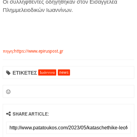
Οι συλληφθέντες οδηγήθηκαν στον Εισαγγελέα
Πλημμελειοδικών Ιωαννίνων.
πηγη:https://www.epiruspost.gr
ΕΤΙΚΕΤΕΣ
Ιωάννινα
news
SHARE ARTICLE: