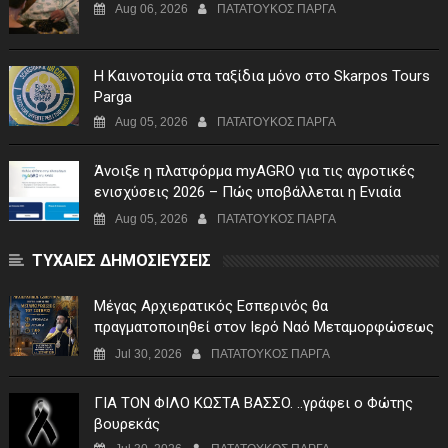
Aug 06, 2026
ΠΑΤΑΤΟΥΚΟΣ ΠΑΡΓΑ
Η Καινοτομία στα ταξίδια μόνο στο Skarpos Tours
Parga
Aug 05, 2026
ΠΑΤΑΤΟΥΚΟΣ ΠΑΡΓΑ
Άνοιξε η πλατφόρμα myAGRO για τις αγροτικές
ενισχύσεις 2026 – Πώς υποβάλλεται η Ενιαία
Αίτηση Ενίσχυσης
Aug 05, 2026
ΠΑΤΑΤΟΥΚΟΣ ΠΑΡΓΑ
ΤΥΧΑΙΕΣ ΔΗΜΟΣΙΕΥΣΕΙΣ
Μέγας Αρχιερατικός Εσπερινός θα
πραγματοποιηθεί στον Ιερό Ναό Μεταμορφώσεως
του Σωτήρος Σταυροχωρίου στης 5 Αυγούστου
Jul 30, 2026
ΠΑΤΑΤΟΥΚΟΣ ΠΑΡΓΑ
ΓIA TON ΦIΛO KΩΣTA BAΣΣO. ..γράφει ο Φώτης
βουρεκάς