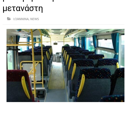
ΗΠΕΙΡΟΣ
μετανάστη
ΠΡΕΒΕΖΑ
ΙΩΆΝΝΙΝΑ
,
NEWS
ΑΡΤΑ
ΙΩΑΝΝΙΝΑ
ΘΕΣΠΡΩΤΙΑ
ΙΟΝΙΑ ΝΗΣΙΑ
ΚΑΙ ΕΛΛΑΔΑ
ΥΓΕΙΑ-ΟΜΟΡΦΙΑ
ΠΟΛΙΤΙΣΜΟΣ
ΠΕΡΙΒΑΛΛΟΝ
ΤΕΧΝΟΛΟΓΙΑ
ΔΙΕΘΝΗ