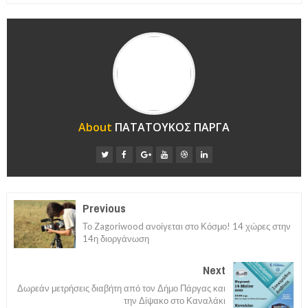
About
ΠΑΤΑΤΟΥΚΟΣ ΠΑΡΓΑ
Previous
Το Zagoriwood ανοίγεται στο Κόσμο! 14 χώρες στην
14η διοργάνωση
Next
Δωρεάν μετρήσεις διαβήτη από τον Δήμο Πάργας και
την Δίψακο στο Καναλάκι