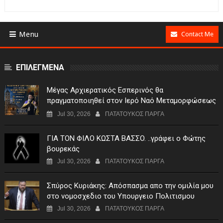
Menu
Contact Me
ΕΠΙΛΕΓΜΕΝΑ
Μέγας Αρχιερατικός Εσπερινός θα
πραγματοποιηθεί στον Ιερό Ναό Μεταμορφώσεως
του Σωτήρος Σταυροχωρίου στης 5 Αυγούστου
Jul 30, 2026
ΠΑΤΑΤΟΥΚΟΣ ΠΑΡΓΑ
ΓIA TON ΦIΛO KΩΣTA BAΣΣO. ..γράφει ο Φώτης
βουρεκάς
Jul 30, 2026
ΠΑΤΑΤΟΥΚΟΣ ΠΑΡΓΑ
Σπύρος Κυριάκης: Απόσπασμα απο την ομιλία μου
στο νομοσχεδιο του Υπουργειο Πολιτισμου
Jul 30, 2026
ΠΑΤΑΤΟΥΚΟΣ ΠΑΡΓΑ