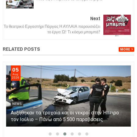
Next
Το θεατρικό Εργαστήρι Πάργας Η ΑΥΛΑΙΑ παρουσιάζει
το έργο: Ώ! Τι κόσμο μπαμπά?
RELATED POSTS
MORE
05
Aug
2026
NEWS
Αυξήθηκαν τα τροχαία και οι νεκροί στην Ήπειρο
τον Ιούλιο – Πάνω από 5.500 παραβάσεις