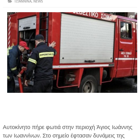
ΙΩΆΝΝΙΝΑ
,
NEWS
ΗΠΕΙΡΟΣ
ΠΡΕΒΕΖΑ
ΑΡΤΑ
ΙΩΑΝΝΙΝΑ
ΘΕΣΠΡΩΤΙΑ
ΙΟΝΙΑ ΝΗΣΙΑ
ΚΑΙ ΕΛΛΑΔΑ
ΥΓΕΙΑ-ΟΜΟΡΦΙΑ
ΠΟΛΙΤΙΣΜΟΣ
ΠΕΡΙΒΑΛΛΟΝ
Αυτοκίνητο πήρε φωτιά στην περιοχή Άγιος Ιωάννης
ΤΕΧΝΟΛΟΓΙΑ
των Ιωαννίνων. Στο σημείο έφτασαν δυνάμεις της
ΔΙΕΘΝΗ