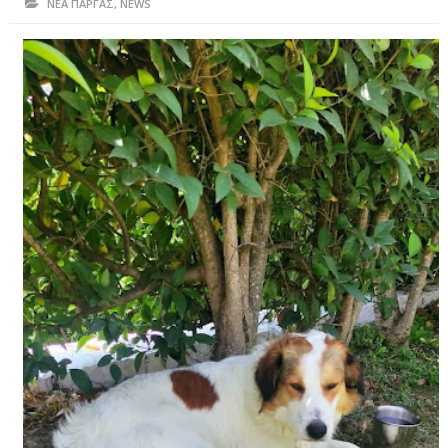
ΝΕΑ ΠΑΡΓΑΣ
,
NEWS
ΗΠΕΙΡΟΣ
ΠΡΕΒΕΖΑ
ΑΡΤΑ
ΙΩΑΝΝΙΝΑ
ΘΕΣΠΡΩΤΙΑ
ΙΟΝΙΑ ΝΗΣΙΑ
ΚΑΙ ΕΛΛΑΔΑ
ΥΓΕΙΑ-ΟΜΟΡΦΙΑ
ΠΟΛΙΤΙΣΜΟΣ
ΠΕΡΙΒΑΛΛΟΝ
ΤΕΧΝΟΛΟΓΙΑ
ΔΙΕΘΝΗ