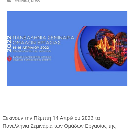
ΙΩΆΝΝΙΝΑ
,
NEWS
ΗΠΕΙΡΟΣ
ΠΡΕΒΕΖΑ
ΑΡΤΑ
ΙΩΑΝΝΙΝΑ
ΘΕΣΠΡΩΤΙΑ
ΙΟΝΙΑ ΝΗΣΙΑ
ΚΑΙ ΕΛΛΑΔΑ
ΥΓΕΙΑ-ΟΜΟΡΦΙΑ
ΠΟΛΙΤΙΣΜΟΣ
ΠΕΡΙΒΑΛΛΟΝ
Ξεκινούν την Πέμπτη 14 Απριλίου 2022 τα
ΤΕΧΝΟΛΟΓΙΑ
Πανελλήνια Σεμινάρια των Ομάδων Εργασίας της
ΔΙΕΘΝΗ