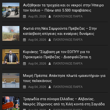
Αυξήθηκαν τα τροχαία και οι νεκροί στην Ήπειρο
τον Ιούλιο – Πάνω από 5.500 παραβάσεις
Aug 05, 2026
ΠΑΤΑΤΟΥΚΟΣ ΠΑΡΓΑ
Φωτιά στη Νέα Σαμψούντα Πρέβεζας – Στην
κατάσβεση επίγειες και εναέριες δυνάμεις
Aug 04, 2026
ΠΑΤΑΤΟΥΚΟΣ ΠΑΡΓΑ
Κυριάκης "Σύμβαση με τον ΕΟΠΥΥ για το
Γηροκομείο Πρέβεζας - Διασφαλίζεται η
χρηματοδότηση της λειτουργίας του"
Aug 04, 2026
ΠΑΤΑΤΟΥΚΟΣ ΠΑΡΓΑ
Μικρή Πρέσπα: Απέκτησε πλωτά «μαιευτήρια» για
τους πελεκάνους
Aug 04, 2026
ΠΑΤΑΤΟΥΚΟΣ ΠΑΡΓΑ
Τραγωδία στα σύνορα Ελλάδας – Αλβανίας..
Νεκρός 20χρονος από τη Χιλή κοντά στη Σαγιάδα