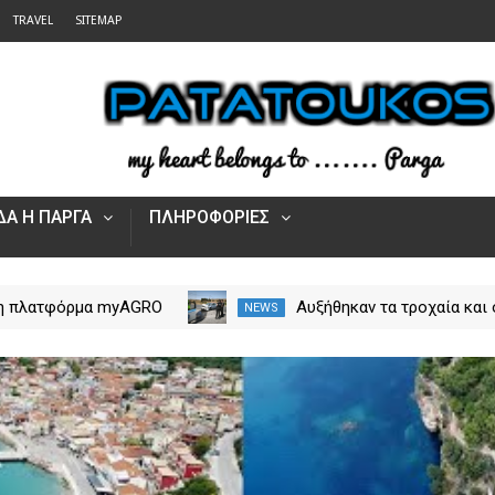
TRAVEL
SITEMAP
Α Η ΠΑΡΓΑ
ΠΛΗΡΟΦΟΡΙΕΣ
 η πλατφόρμα myAGRO
Αυξήθηκαν τα τροχαία και 
NEWS
 αγροτικές ενισχύσεις
νεκροί στην Ήπειρο τον Ιο
Πώς υποβάλλεται η
– Πάνω από 5.500 παραβά
Αίτηση Ενίσχυσης