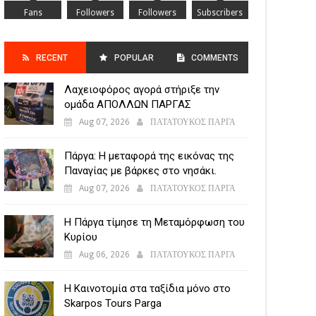
Fans
Followers
Followers
Subscribers
RECENT
POPULAR
COMMENTS
Λαχειοφόρος αγορά στήριξε την
POSTS
ομάδα ΑΠΟΛΛΩΝ ΠΑΡΓΑΣ
Aug 07, 2026
ΠΑΤΑΤΟΥΚΟΣ ΠΑΡΓΑ
Πάργα: Η μεταφορά της εικόνας της
Παναγίας με βάρκες στο νησάκι.
Aug 07, 2026
ΠΑΤΑΤΟΥΚΟΣ ΠΑΡΓΑ
Η Πάργα τίμησε τη Μεταμόρφωση του
Κυρίου
Aug 06, 2026
ΠΑΤΑΤΟΥΚΟΣ ΠΑΡΓΑ
Η Καινοτομία στα ταξίδια μόνο στο
Skarpos Tours Parga