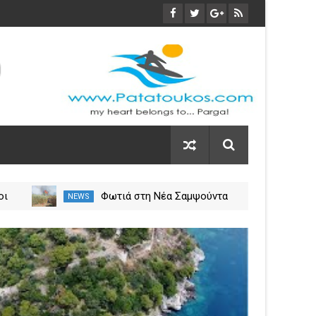
οι
Φωτιά στη Νέα Σαμψούντα
NEWS
NEW
ύλιο
Πρέβεζας – Στην κατάσβεση
σεις
επίγειες και εναέριες
03
δυνάμεις
Nov
2023