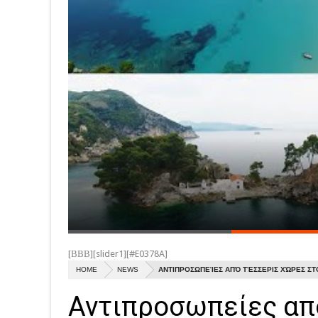
[ΒΒΒ][slider1][#E0378A]
HOME
NEWS
ΑΝΤΙΠΡΟΣΩΠΕΊΕΣ ΑΠΌ ΤΈΣΣΕΡΙΣ ΧΏΡΕΣ ΣΤ
Αντιπροσωπείες απ