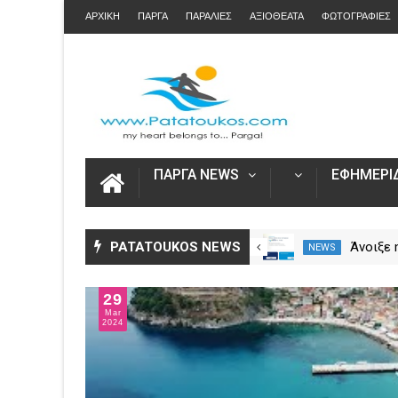
ΑΡΧΙΚΗ
ΠΑΡΓΑ
ΠΑΡΑΛΙΕΣ
ΑΞΙΟΘΕΑΤΑ
ΦΩΤΟΓΡΑΦΙΕΣ
ΠΑΡΓΑ NEWS
ΕΦΗΜΕΡΙΔ
Η Καινοτομία στα ταξίδια μόνο
PATATOUKOS NEWS
Άνοιξε
NEWS
NEWS
στο Skarpos Tours Parga
για τις
2026 – 
29
Ενιαία 
Mar
2024