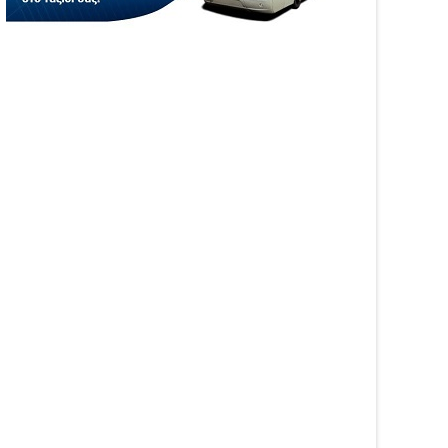
05
Aug
6
2026
WS
NEWS
αινοτομία στα ταξίδια
Άνοιξε η πλατφόρμα
ο στο Skarpos Tours
myAGRO για τις αγροτικές
ga
ενισχύσεις 2026 – Πώς
υποβάλλεται η Ενιαία
Αίτηση Ενίσχυσης