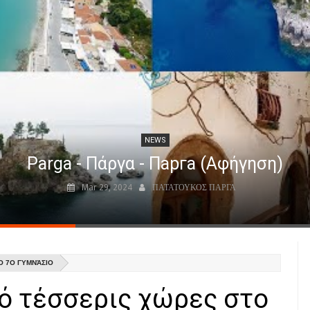
NEWS
Parga - Πάργα - Парга (Αφήγηση)
Mar 29, 2024
ΠΑΤΑΤΟΥΚΟΣ ΠΑΡΓΑ
Ο 7Ο ΓΥΜΝΆΣΙΟ
ό τέσσερις χώρες στο