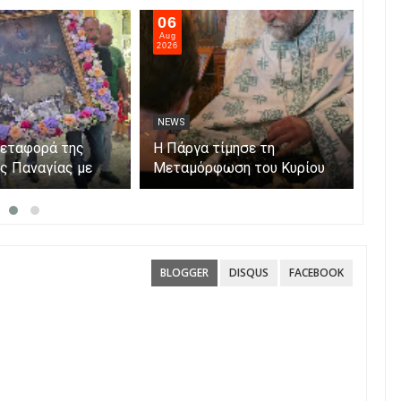
06
05
Aug
Aug
2026
202
NEWS
NE
μεταφορά της
Η Πάργα τίμησε τη
Η Κ
ης Παναγίας με
Μεταμόρφωση του Κυρίου
μόν
ο νησάκι.
Par
BLOGGER
DISQUS
FACEBOOK