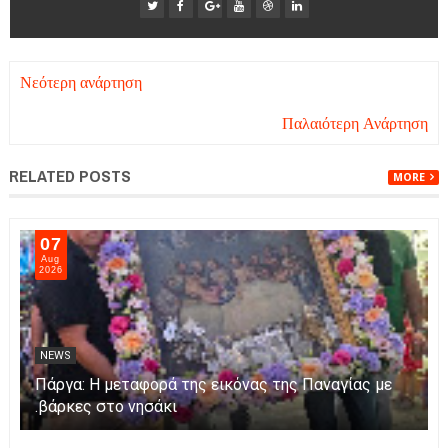
Νεότερη ανάρτηση
Παλαιότερη Ανάρτηση
RELATED POSTS
MORE
07
Aug
2026
NEWS
Πάργα: Η μεταφορά της εικόνας της Παναγίας με
βάρκες στο νησάκι.