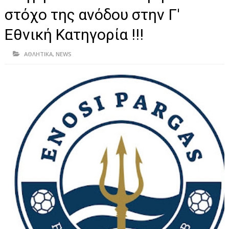
ΗΠΕΙΡΟΣ
στόχο της ανόδου στην Γ'
ΠΡΕΒΕΖΑ
Εθνική Κατηγορία !!!
ΑΡΤΑ
ΑΘΛΗΤΙΚΑ
,
NEWS
ΙΩΑΝΝΙΝΑ
ΘΕΣΠΡΩΤΙΑ
ΙΟΝΙΑ ΝΗΣΙΑ
ΚΑΙ ΕΛΛΑΔΑ
ΥΓΕΙΑ-ΟΜΟΡΦΙΑ
ΠΟΛΙΤΙΣΜΟΣ
ΠΕΡΙΒΑΛΛΟΝ
ΤΕΧΝΟΛΟΓΙΑ
ΔΙΕΘΝΗ