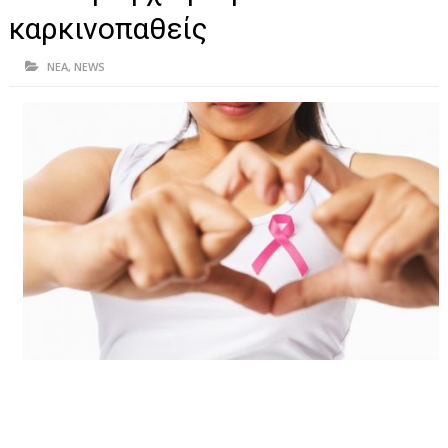
ΗΠΕΙΡΟΣ
καρκινοπαθείς
ΠΡΕΒΕΖΑ
ΝΕΑ
,
NEWS
ΑΡΤΑ
ΙΩΑΝΝΙΝΑ
ΘΕΣΠΡΩΤΙΑ
ΙΟΝΙΑ ΝΗΣΙΑ
ΚΑΙ ΕΛΛΑΔΑ
ΥΓΕΙΑ-ΟΜΟΡΦΙΑ
ΠΟΛΙΤΙΣΜΟΣ
ΠΕΡΙΒΑΛΛΟΝ
ΤΕΧΝΟΛΟΓΙΑ
ΔΙΕΘΝΗ