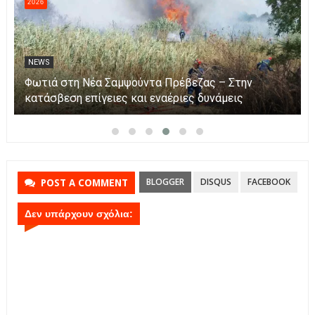
2026
NEWS
Αυξήθηκαν τα τροχαία και οι νεκροί στην Ήπειρο
τον Ιούλιο – Πάνω από 5.500 παραβάσεις
BLOGGER
DISQUS
FACEBOOK
POST A COMMENT
Δεν υπάρχουν σχόλια: