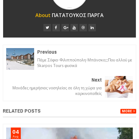
About
ΠΑΤΑΤΟΥΚΟΣ ΠΑΡΓΑ
Previous
Πάμε Σόφια-Φιλιππούπολη-Μπάνσκο;;;Που αλλού με
Skarpos Tours φυσικά
Next
Μονάδες ημερήσιας νοσηλείας σε όλη τη χώρα για
καρκινοπαθείς
RELATED POSTS
MORE
05
Aug