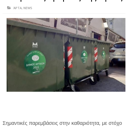
ΗΠΕΙΡΟΣ
ΆΡΤΑ
,
NEWS
ΠΡΕΒΕΖΑ
ΑΡΤΑ
ΙΩΑΝΝΙΝΑ
ΘΕΣΠΡΩΤΙΑ
ΙΟΝΙΑ ΝΗΣΙΑ
ΚΑΙ ΕΛΛΑΔΑ
ΥΓΕΙΑ-ΟΜΟΡΦΙΑ
ΠΟΛΙΤΙΣΜΟΣ
ΠΕΡΙΒΑΛΛΟΝ
ΤΕΧΝΟΛΟΓΙΑ
Σημαντικές παρεμβάσεις στην καθαριότητα, με στόχο
ΔΙΕΘΝΗ