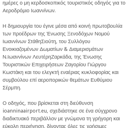
ημέρες ο μη κερδοσκοπικός τουριστικός οδηγός για το
Αεροδρόμιο Ιωαννίνων.
Η δημιουργία του έγινε μέσα από κοινή πρωτοβουλία
των προέδρων της Ένωσης Ξενοδόχων Νομού
Ιωαννίνων ΣτάθηΣιούτη, του Συλλόγου
ΕΦΗΜΕΡΙΔΑ Η ΠΑΡΓΑ
Ενοικιαζομένων Δωματίων & Διαμερισμάτων
Ν.Ιωαννίνων ΛευτέρηΖαρκάδα, της Ένωσης
ΠΛΗΡΟΦΟΡΙΕΣ
Τουριστικών Επιχειρήσεων Ζαγορίου Γιώργου
Κωστάκη και του ελεγκτή εναέριας κυκλοφορίας και
συμβούλου επί αεροπορικών θεμάτων Ευθύμιου
Σέρμπη.
Ο οδηγός, που βρίσκεται στη διεύθυνση
ioanninaairport.eu, σχεδιάστηκε σε ένα σύγχρονο
διαδικτυακό περιβάλλον με γνώμονα τη γρήγορη και
εύκολη περιήγηση, δίνοντας όλες τις χρήσιμες