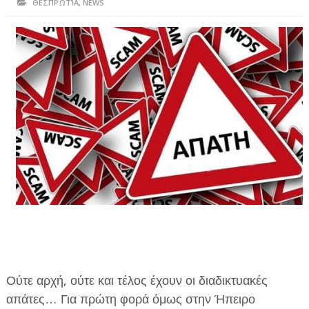
ΘΕΣΠΡΩΤΊΑ
,
NEWS
ΗΠΕΙΡΟΣ
ΠΡΕΒΕΖΑ
ΑΡΤΑ
ΙΩΑΝΝΙΝΑ
ΘΕΣΠΡΩΤΙΑ
ΙΟΝΙΑ ΝΗΣΙΑ
ΚΑΙ ΕΛΛΑΔΑ
ΥΓΕΙΑ-ΟΜΟΡΦΙΑ
ΠΟΛΙΤΙΣΜΟΣ
ΠΕΡΙΒΑΛΛΟΝ
Ούτε αρχή, ούτε και τέλος έχουν οι διαδικτυακές
ΤΕΧΝΟΛΟΓΙΑ
απάτες… Για πρώτη φορά όμως στην Ήπειρο
ΔΙΕΘΝΗ