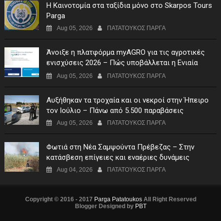
Η Καινοτομία στα ταξίδια μόνο στο Skarpos Tours
Parga
Aug 05, 2026
ΠΑΤΑΤΟΥΚΟΣ ΠΑΡΓΑ
Άνοιξε η πλατφόρμα myAGRO για τις αγροτικές
ενισχύσεις 2026 – Πώς υποβάλλεται η Ενιαία
Αίτηση Ενίσχυσης
Aug 05, 2026
ΠΑΤΑΤΟΥΚΟΣ ΠΑΡΓΑ
Αυξήθηκαν τα τροχαία και οι νεκροί στην Ήπειρο
τον Ιούλιο – Πάνω από 5.500 παραβάσεις
Aug 05, 2026
ΠΑΤΑΤΟΥΚΟΣ ΠΑΡΓΑ
Φωτιά στη Νέα Σαμψούντα Πρέβεζας – Στην
κατάσβεση επίγειες και εναέριες δυνάμεις
Aug 04, 2026
ΠΑΤΑΤΟΥΚΟΣ ΠΑΡΓΑ
Copyright © 2016 - 2017
Parga Patatoukos
All Right Reserved
Blogger Designed by
PBT