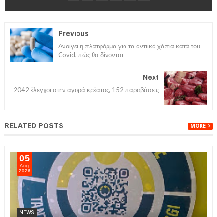
Previous
Ανοίγει η πλατφόρμα για τα αντιικά χάπια κατά του
Covid, πώς θα δίνονται
Next
2042 έλεγχοι στην αγορά κρέατος, 152 παραβάσεις
RELATED POSTS
MORE
05
Aug
2026
NEWS