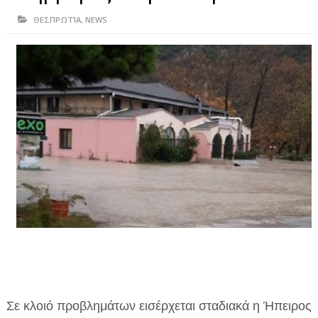
ΗΠΕΙΡΟΣ
ΘΕΣΠΡΩΤΊΑ
,
NEWS
ΠΡΕΒΕΖΑ
ΑΡΤΑ
ΙΩΑΝΝΙΝΑ
ΘΕΣΠΡΩΤΙΑ
ΙΟΝΙΑ ΝΗΣΙΑ
ΚΑΙ ΕΛΛΑΔΑ
ΥΓΕΙΑ-ΟΜΟΡΦΙΑ
ΠΟΛΙΤΙΣΜΟΣ
ΠΕΡΙΒΑΛΛΟΝ
ΤΕΧΝΟΛΟΓΙΑ
Σε κλοιό προβλημάτων εισέρχεται σταδιακά η Ήπειρος
ΔΙΕΘΝΗ