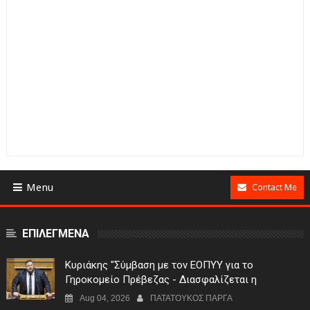
Menu
Contact Me
ΕΠΙΛΕΓΜΕΝΑ
Κυριάκης "Σύμβαση με τον ΕΟΠΥΥ για το
Γηροκομείο Πρέβεζας - Διασφαλίζεται η
χρηματοδότηση της λειτουργίας του"
Aug 04, 2026
ΠΑΤΑΤΟΥΚΟΣ ΠΑΡΓΑ