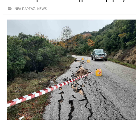
ΗΠΕΙΡΟΣ
ΝΕΑ ΠΑΡΓΑΣ
,
NEWS
ΠΡΕΒΕΖΑ
ΑΡΤΑ
ΙΩΑΝΝΙΝΑ
ΘΕΣΠΡΩΤΙΑ
ΙΟΝΙΑ ΝΗΣΙΑ
ΚΑΙ ΕΛΛΑΔΑ
ΥΓΕΙΑ-ΟΜΟΡΦΙΑ
ΠΟΛΙΤΙΣΜΟΣ
ΠΕΡΙΒΑΛΛΟΝ
ΤΕΧΝΟΛΟΓΙΑ
ΔΙΕΘΝΗ