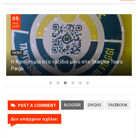
05
Aug
2026
NEWS
Η Καινοτομία στα ταξίδια μόνο στο Skarpos Tours
Parga
BLOGGER
DISQUS
FACEBOOK
POST A COMMENT
Δεν υπάρχουν σχόλια: