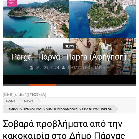
Mar
NEWS
επίγειες και
Διασφαλίζεται η
2024
εναέριες δυνάμεις
χρηματοδότηση
ΝΕΑ ΠΑΡΓΑΣ
της λειτουργίας
του"
ΝΕΑ ΗΠΕΙΡΟΥ
ΑΘΛΗΤΙΚΑ
NEWS
ΝΕΑ
Parga - Πάργα - Парга (Αφήγηση)
ΑΠΟ ΠΑΡΓΑ
Mar 29, 2024
ΠΑΤΑΤΟΥΚΟΣ ΠΑΡΓΑ
ΑΞΙΟΘΕΑΤΑ
ΙΣΤΟΡΙΑ
[ΒΒΒ][slider1][#E0378A]
ΕΚΚΛΗΣΙΕΣ ΚΑΙ ΜΟΝΑΣΤΗΡΙA
HOME
NEWS
ΣΟΒΑΡΆ ΠΡΟΒΛΉΜΑΤΑ ΑΠΌ ΤΗΝ ΚΑΚΟΚΑΙΡΊΑ ΣΤΟ ΔΉΜΟ ΠΆΡΓΑΣ
ΕΥΕΡΓΕΤΕΣ ΠΑΡΓΑΣ
Σοβαρά προβλήματα από την
ΠΑΡΑΛΙΕΣ
κακοκαιρία στο Δήμο Πάργας