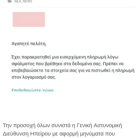
ΝΕΑ
,
NEWS
ΗΠΕΙΡΟΣ
ΠΡΕΒΕΖΑ
ΑΡΤΑ
ΙΩΑΝΝΙΝΑ
ΘΕΣΠΡΩΤΙΑ
ΙΟΝΙΑ ΝΗΣΙΑ
ΚΑΙ ΕΛΛΑΔΑ
ΥΓΕΙΑ-ΟΜΟΡΦΙΑ
ΠΟΛΙΤΙΣΜΟΣ
ΠΕΡΙΒΑΛΛΟΝ
Την προσοχή όλων συνιστά η Γενική Αστυνομική
ΤΕΧΝΟΛΟΓΙΑ
Διεύθυνση Ηπείρου με αφορμή μηνύματα που
ΔΙΕΘΝΗ