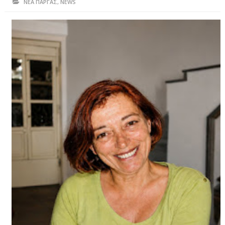
ΝΕΑ ΠΑΡΓΑΣ
,
NEWS
ΗΠΕΙΡΟΣ
ΠΡΕΒΕΖΑ
ΑΡΤΑ
ΙΩΑΝΝΙΝΑ
ΘΕΣΠΡΩΤΙΑ
ΙΟΝΙΑ ΝΗΣΙΑ
ΚΑΙ ΕΛΛΑΔΑ
ΥΓΕΙΑ-ΟΜΟΡΦΙΑ
ΠΟΛΙΤΙΣΜΟΣ
ΠΕΡΙΒΑΛΛΟΝ
ΤΕΧΝΟΛΟΓΙΑ
ΔΙΕΘΝΗ