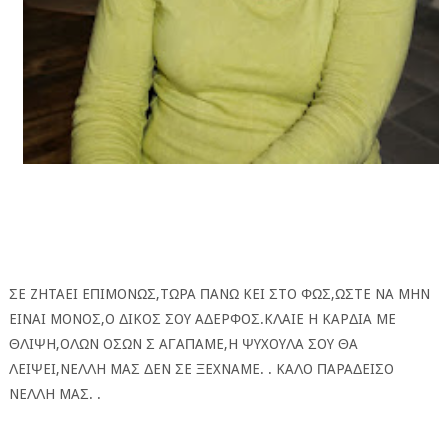
ΕΦΗΜΕΡΙΔΑ Η ΠΑΡΓΑ
ΠΛΗΡΟΦΟΡΙΕΣ
ΣE ZHTAEI EΠIMONΩΣ,TΩPA ΠANΩ KEI ΣTO ΦΩΣ,ΩΣTE NA MHN
EINAI MONOΣ,O ΔIKOΣ ΣOY AΔEPΦOΣ.KΛAIE H KAPΔIA ME
ΘΛIΨH,OΛΩN OΣΩN Σ AΓAΠAME,H ΨYXOYΛA ΣOY ΘA
ΛEIΨEI,NEΛΛH MAΣ ΔEN ΣE ΞEXNAME. . KAΛO ΠAPAΔEIΣO
NEΛΛH MAΣ. .