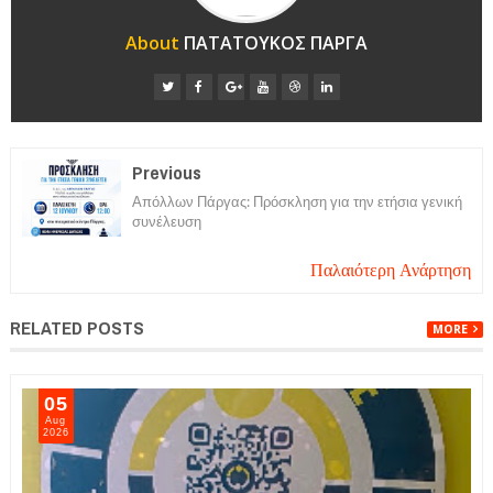
About
ΠΑΤΑΤΟΥΚΟΣ ΠΑΡΓΑ
Previous
Απόλλων Πάργας: Πρόσκληση για την ετήσια γενική
συνέλευση
Παλαιότερη Ανάρτηση
RELATED POSTS
MORE
05
Aug
2026