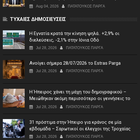
χρηματοδότηση της λειτουργίας του"
Aug 04, 2026
ΠΑΤΑΤΟΥΚΟΣ ΠΑΡΓΑ
ΤΥΧΑΙΕΣ ΔΗΜΟΣΙΕΥΣΕΙΣ
Η Εγνατία κρατά την κίνηση ψηλά.. +2,9% οι
διελεύσεις, -2,1% στην Ιόνια Οδό
Jul 28, 2026
ΠΑΤΑΤΟΥΚΟΣ ΠΑΡΓΑ
Ανοίγει σήμερα 28/07/2026 το Estras Parga
Jul 28, 2026
ΠΑΤΑΤΟΥΚΟΣ ΠΑΡΓΑ
Η Ήπειρος χάνει τη μάχη του δημογραφικού –
Μειώθηκαν ακόμη περισσότερο οι γεννήσεις το
πρώτο τρίμηνο του 2026
Jul 28, 2026
ΠΑΤΑΤΟΥΚΟΣ ΠΑΡΓΑ
31 πρόστιμα στην Ήπειρο για κράνος σε μία
εβδομάδα – Σαρωτικοί οι έλεγχοι της Τροχαίας
Jul 28, 2026
ΠΑΤΑΤΟΥΚΟΣ ΠΑΡΓΑ