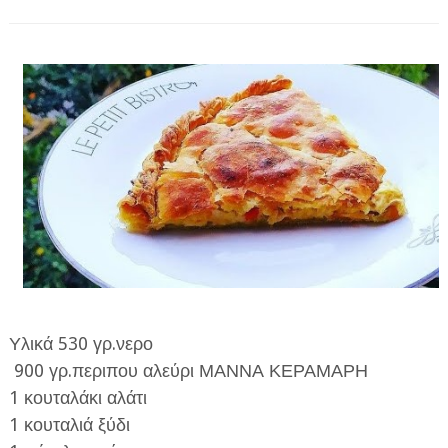
ΗΠΕΙΡΟΣ
ΠΡΕΒΕΖΑ
ΑΡΤΑ
ΙΩΑΝΝΙΝΑ
ΘΕΣΠΡΩΤΙΑ
ΙΟΝΙΑ ΝΗΣΙΑ
ΚΑΙ ΕΛΛΑΔΑ
ΥΓΕΙΑ-ΟΜΟΡΦΙΑ
ΠΟΛΙΤΙΣΜΟΣ
Υλικά 530 γρ.νερο
900 γρ.περιπου αλεύρι ΜΑΝΝΑ ΚΕΡΑΜΑΡΗ
ΠΕΡΙΒΑΛΛΟΝ
1 κουταλάκι αλάτι
ΤΕΧΝΟΛΟΓΙΑ
1 κουταλιά ξύδι
ΔΙΕΘΝΗ