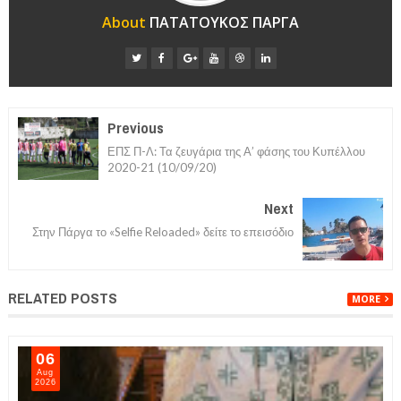
About
ΠΑΤΑΤΟΥΚΟΣ ΠΑΡΓΑ
Previous
ΕΠΣ Π-Λ: Τα ζευγάρια της Α’ φάσης του Κυπέλλου
2020-21 (10/09/20)
Next
Στην Πάργα το «Selfie Reloaded» δείτε το επεισόδιο
RELATED POSTS
MORE
06
Aug
2026