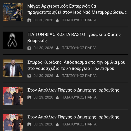
Μέγας Αρχιερατικός Εσπερινός θα
πραγματοποιηθεί στον Ιερό Ναό Μεταμορφώσεως
του Σωτήρος Σταυροχωρίου στης 5 Αυγούστου
Jul 30, 2026
ΠΑΤΑΤΟΥΚΟΣ ΠΑΡΓΑ
ΓIA TON ΦIΛO KΩΣTA BAΣΣO. ..γράφει ο Φώτης
βουρεκάς
Jul 30, 2026
ΠΑΤΑΤΟΥΚΟΣ ΠΑΡΓΑ
Σπύρος Κυριάκης: Απόσπασμα απο την ομιλία μου
στο νομοσχεδιο του Υπουργειο Πολιτισμου
Jul 30, 2026
ΠΑΤΑΤΟΥΚΟΣ ΠΑΡΓΑ
Στον Απόλλων Πάργας ο Δημήτρης Ιορδανίδης
Jul 29, 2026
ΠΑΤΑΤΟΥΚΟΣ ΠΑΡΓΑ
Στον Απόλλων Πάργας ο Δημήτρης Ιορδανίδης.
Jul 29, 2026
ΠΑΤΑΤΟΥΚΟΣ ΠΑΡΓΑ