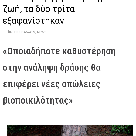
ΗΠΕΙΡΟΣ
ζωή, τα δύο τρίτα
ΠΡΕΒΕΖΑ
εξαφανίστηκαν
ΑΡΤΑ
ΠΕΡΙΒΑΛΛΟΝ
,
NEWS
ΙΩΑΝΝΙΝΑ
«Οποιαδήποτε καθυστέρηση
ΘΕΣΠΡΩΤΙΑ
ΙΟΝΙΑ ΝΗΣΙΑ
στην ανάληψη δράσης θα
ΚΑΙ ΕΛΛΑΔΑ
επιφέρει νέες απώλειες
ΥΓΕΙΑ-ΟΜΟΡΦΙΑ
βιοποικιλότητας»
ΠΟΛΙΤΙΣΜΟΣ
ΠΕΡΙΒΑΛΛΟΝ
ΤΕΧΝΟΛΟΓΙΑ
ΔΙΕΘΝΗ