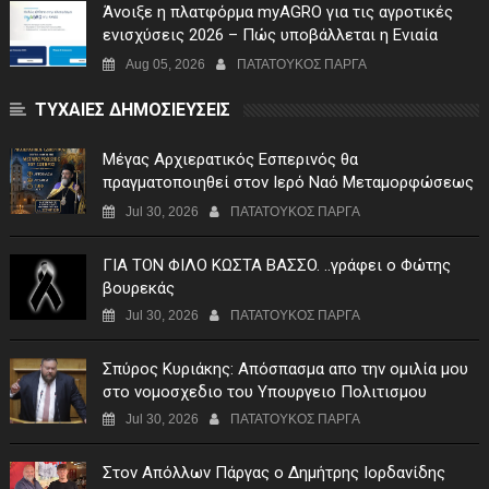
Άνοιξε η πλατφόρμα myAGRO για τις αγροτικές
ενισχύσεις 2026 – Πώς υποβάλλεται η Ενιαία
Αίτηση Ενίσχυσης
Aug 05, 2026
ΠΑΤΑΤΟΥΚΟΣ ΠΑΡΓΑ
ΤΥΧΑΙΕΣ ΔΗΜΟΣΙΕΥΣΕΙΣ
Μέγας Αρχιερατικός Εσπερινός θα
πραγματοποιηθεί στον Ιερό Ναό Μεταμορφώσεως
του Σωτήρος Σταυροχωρίου στης 5 Αυγούστου
Jul 30, 2026
ΠΑΤΑΤΟΥΚΟΣ ΠΑΡΓΑ
ΓIA TON ΦIΛO KΩΣTA BAΣΣO. ..γράφει ο Φώτης
βουρεκάς
Jul 30, 2026
ΠΑΤΑΤΟΥΚΟΣ ΠΑΡΓΑ
Σπύρος Κυριάκης: Απόσπασμα απο την ομιλία μου
στο νομοσχεδιο του Υπουργειο Πολιτισμου
Jul 30, 2026
ΠΑΤΑΤΟΥΚΟΣ ΠΑΡΓΑ
Στον Απόλλων Πάργας ο Δημήτρης Ιορδανίδης