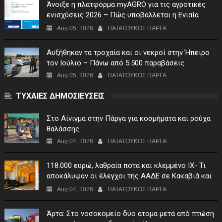
Άνοιξε η πλατφόρμα myAGRO για τις αγροτικές
ενισχύσεις 2026 – Πώς υποβάλλεται η Ενιαία
Αίτηση Ενίσχυσης
Aug 05, 2026
ΠΑΤΑΤΟΥΚΟΣ ΠΑΡΓΑ
Αυξήθηκαν τα τροχαία και οι νεκροί στην Ήπειρο
τον Ιούλιο – Πάνω από 5.500 παραβάσεις
Aug 05, 2026
ΠΑΤΑΤΟΥΚΟΣ ΠΑΡΓΑ
ΤΥΧΑΙΕΣ ΔΗΜΟΣΙΕΥΣΕΙΣ
Στο Αίνιγμα στην Πάργα για κοσμήματα και ρούχα
θαλάσσης
Aug 04, 2026
ΠΑΤΑΤΟΥΚΟΣ ΠΑΡΓΑ
118.000 ευρώ, λαθραία ποτά και κλεμμένο ΙΧ- Τι
αποκάλυψαν οι έλεγχοι της ΑΑΔΕ σε Κακαβιά και
Μαυρομάτι
Aug 04, 2026
ΠΑΤΑΤΟΥΚΟΣ ΠΑΡΓΑ
Άρτα: Στο νοσοκομείο δύο άτομα μετά από πτώση