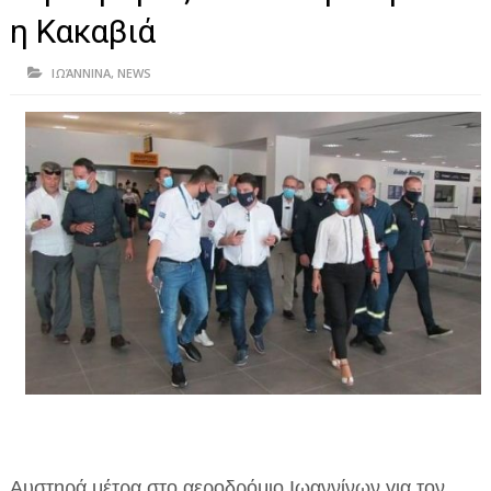
ΗΠΕΙΡΟΣ
η Κακαβιά
ΠΡΕΒΕΖΑ
ΙΩΆΝΝΙΝΑ
,
NEWS
ΑΡΤΑ
ΙΩΑΝΝΙΝΑ
ΘΕΣΠΡΩΤΙΑ
ΙΟΝΙΑ ΝΗΣΙΑ
ΚΑΙ ΕΛΛΑΔΑ
ΥΓΕΙΑ-ΟΜΟΡΦΙΑ
ΠΟΛΙΤΙΣΜΟΣ
ΠΕΡΙΒΑΛΛΟΝ
ΤΕΧΝΟΛΟΓΙΑ
Αυστηρά μέτρα στο αεροδρόμιο Ιωαννίνων για τον
ΔΙΕΘΝΗ