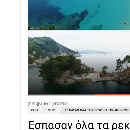
[ΒΒΒ][slider1][#E0378A]
HOME
NEWS
ΈΣΠΑΣΑΝ ΌΛΑ ΤΑ ΡΕΚΌΡ ΓΙΑ ΤΟΝ ΚΟΙΝΩΝΙ
Έσπασαν όλα τα ρεκ