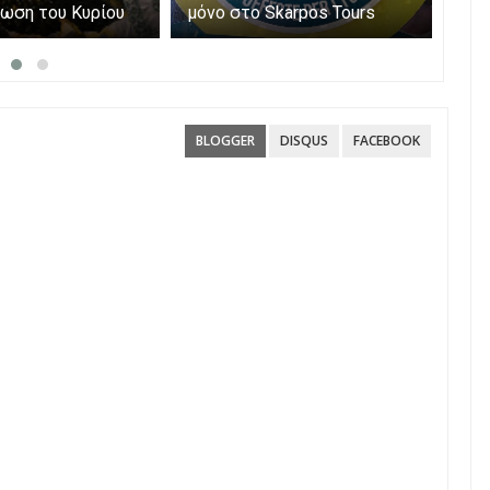
ωση του Κυρίου
μόνο στο Skarpos Tours
myA
Parga
ενι
υπο
Αίτ
BLOGGER
DISQUS
FACEBOOK