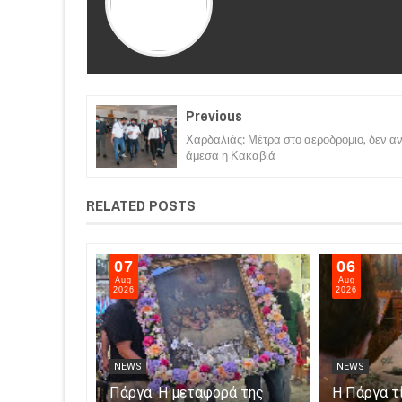
Previous
Χαρδαλιάς: Μέτρα στο αεροδρόμιο, δεν αν
άμεσα η Κακαβιά
RELATED POSTS
07
06
Aug
Aug
2026
2026
NEWS
NEWS
Σαμψούντα
Πάργα: Η μεταφορά της
Η Πάργα τ