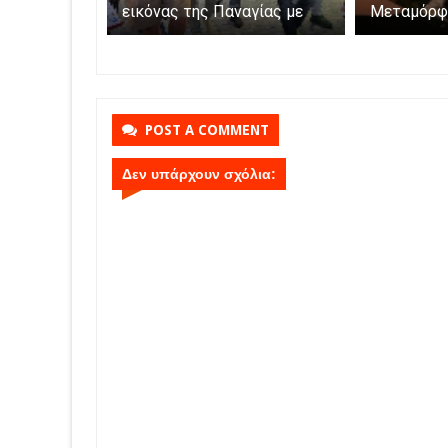
εικόνας της Παναγίας με
Μεταμόρφ
ες και
βάρκες στο νησάκι.
ς
POST A COMMENT
Δεν υπάρχουν σχόλια: