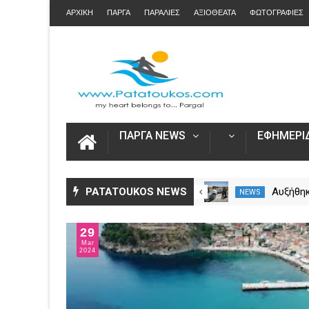
ΑΡΧΙΚΗ
ΠΑΡΓΑ
ΠΑΡΑΛΙΕΣ
ΑΞΙΟΘΕΑΤΑ
ΦΩΤΟΓΡΑΦΙΕΣ
ΠΑΡΓΑ NEWS
ΕΦΗΜΕΡΙΔ
Άνοιξε η πλατφόρμα myAGRO
PATATOUKOS NEWS
Αυξήθηκ
NEWS
NEWS
για τις αγροτικές ενισχύσεις
νεκροί 
2026 – Πώς υποβάλλεται η
– Πάνω 
29
Ενιαία Αίτηση Ενίσχυσης
Mar
2024