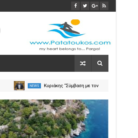
α
Κυριάκης "Σύμβαση με τον
NEWS
NEW
ση
ΕΟΠΥΥ για το Γηροκομείο
Πρέβεζας - Διασφαλίζεται η
03
χρηματοδότηση της
Nov
λειτουργίας του"
2023