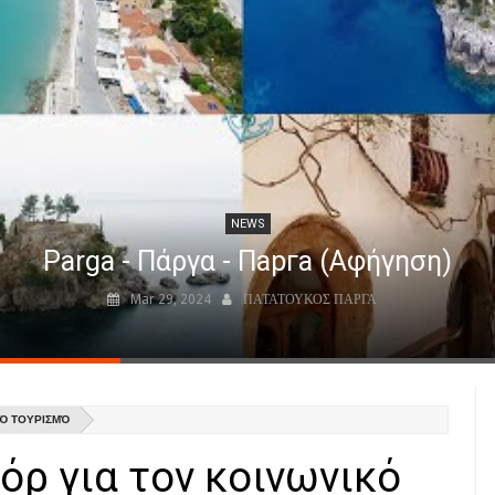
NEWS
Parga - Πάργα - Парга (Αφήγηση)
Mar 29, 2024
ΠΑΤΑΤΟΥΚΟΣ ΠΑΡΓΑ
ΚΌ ΤΟΥΡΙΣΜΌ
όρ για τον κοινωνικό