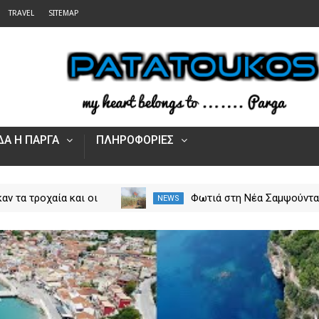
TRAVEL
SITEMAP
Α Η ΠΑΡΓΑ
ΠΛΗΡΟΦΟΡΙΕΣ
αν τα τροχαία και οι
Φωτιά στη Νέα Σαμψούντ
NEWS
στην Ήπειρο τον Ιούλιο
Πρέβεζας – Στην κατάσβε
από 5.500 παραβάσεις
επίγειες και εναέριες
δυνάμεις