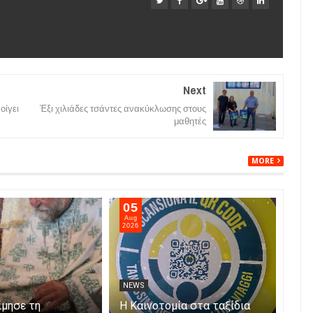
Next
οίγει
Έξι χιλιάδες τσάντες ανακύκλωσης στους
μαθητές
MORE
05
05
Aug
Aug
2026
202
NEWS
NE
ίμησε τη
Η Καινοτομία στα ταξίδια
Άνο