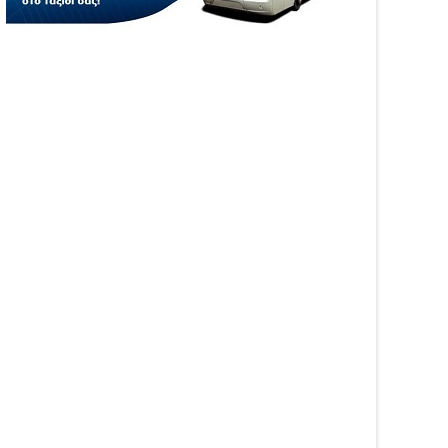
05
Aug
6
2026
WS
NEWS
ιξε η πλατφόρμα
Αυξήθηκαν τα τροχαία και οι