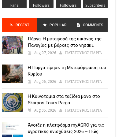
Fans
Followers
Followers
Subscribers
RECENT
POPULAR
COMMENTS
Πάργα: Η μεταφορά της εικόνας της
POSTS
Παναγίας με βάρκες στο νησάκι.
Aug 07, 2026
ΠΑΤΑΤΟΥΚΟΣ ΠΑΡΓΑ
Η Πάργα τίμησε τη Μεταμόρφωση του
Κυρίου
Aug 06, 2026
ΠΑΤΑΤΟΥΚΟΣ ΠΑΡΓΑ
Η Καινοτομία στα ταξίδια μόνο στο
Skarpos Tours Parga
Aug 05, 2026
ΠΑΤΑΤΟΥΚΟΣ ΠΑΡΓΑ
Άνοιξε η πλατφόρμα myAGRO για τις
αγροτικές ενισχύσεις 2026 – Πώς