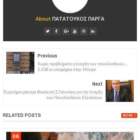
About
ΠΑΤΑΤΟΥΚΟΣ ΠΑΡΓΑ
Previous
Χωρίς προβλήματα η έναρξη των πανελλαδικών…
2.508 οι υποψήφιοι στην Ήπειρο
Next
Ευχετήριο μήνυμα Βουλευτή Σ.Γιαννάκη για την έναρξη
των Πανελλαδικών Εξετάσεων
RELATED POSTS
MORE
06