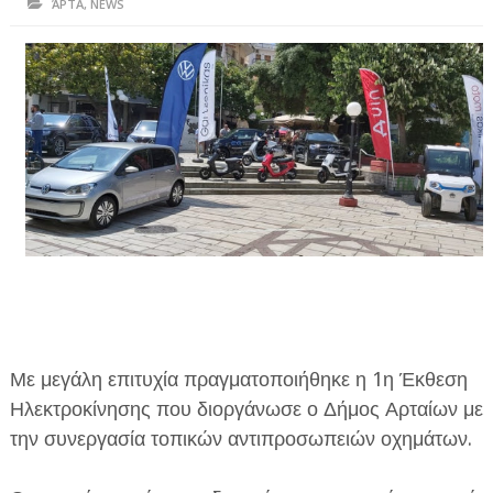
ΆΡΤΑ
,
NEWS
ΗΠΕΙΡΟΣ
ΠΡΕΒΕΖΑ
ΑΡΤΑ
ΙΩΑΝΝΙΝΑ
ΘΕΣΠΡΩΤΙΑ
ΙΟΝΙΑ ΝΗΣΙΑ
ΚΑΙ ΕΛΛΑΔΑ
ΥΓΕΙΑ-ΟΜΟΡΦΙΑ
ΠΟΛΙΤΙΣΜΟΣ
Με μεγάλη επιτυχία πραγματοποιήθηκε η 1η Έκθεση
Ηλεκτροκίνησης που διοργάνωσε ο Δήμος Αρταίων με
ΠΕΡΙΒΑΛΛΟΝ
την συνεργασία τοπικών αντιπροσωπειών οχημάτων.
ΤΕΧΝΟΛΟΓΙΑ
ΔΙΕΘΝΗ