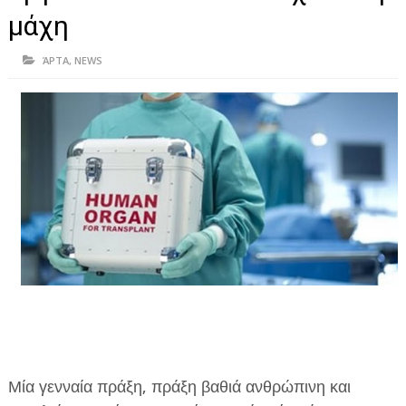
ΗΠΕΙΡΟΣ
μάχη
ΠΡΕΒΕΖΑ
ΆΡΤΑ
,
NEWS
ΑΡΤΑ
ΙΩΑΝΝΙΝΑ
ΘΕΣΠΡΩΤΙΑ
ΙΟΝΙΑ ΝΗΣΙΑ
ΚΑΙ ΕΛΛΑΔΑ
ΥΓΕΙΑ-ΟΜΟΡΦΙΑ
ΠΟΛΙΤΙΣΜΟΣ
ΠΕΡΙΒΑΛΛΟΝ
ΤΕΧΝΟΛΟΓΙΑ
Μία γενναία πράξη, πράξη βαθιά ανθρώπινη και
ΔΙΕΘΝΗ