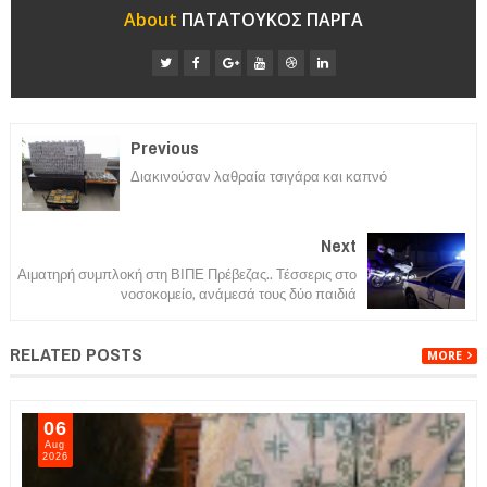
About
ΠΑΤΑΤΟΥΚΟΣ ΠΑΡΓΑ
Previous
Διακινούσαν λαθραία τσιγάρα και καπνό
Next
Αιματηρή συμπλοκή στη ΒΙΠΕ Πρέβεζας.. Τέσσερις στο
νοσοκομείο, ανάμεσά τους δύο παιδιά
RELATED POSTS
MORE
06
Aug
2026