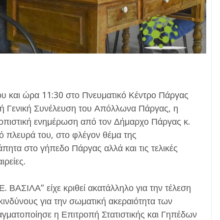
υ και ώρα 11:30 στο Πνευματικό Κέντρο Πάργας
κή Γενική Συνέλευση του Απόλλωνα Πάργας, η
ατοπιστική ενημέρωση από τον Δήμαρχο Πάργας κ.
πό πλευρά του, στο φλέγον θέμα της
άπητα στο γήπεδο Πάργας αλλά και τις τελικές
ιρείες.
Ε. ΒΑΣΙΛΑ” είχε κριθεί ακατάλληλο για την τέλεση
ινδύνους για την σωματική ακεραιότητα των
γματοποίησε η Επιτροπή Στατιστικής και Γηπέδων