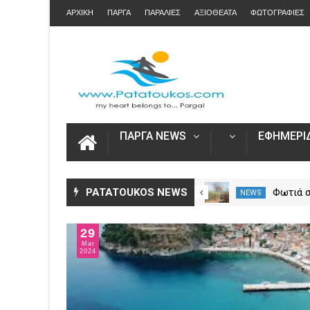
ΑΡΧΙΚΗ
ΠΑΡΓΑ
ΠΑΡΑΛΙΕΣ
ΑΞΙΟΘΕΑΤΑ
ΦΩΤΟΓΡΑΦΙΕΣ
ΠΑΡΓΑ NEWS
ΕΦΗΜΕΡΙΔ
Αυξήθηκαν τα τροχαία και οι
PATATOUKOS NEWS
Φωτιά 
NEWS
NEWS
νεκροί στην Ήπειρο τον Ιούλιο
Πρέβεζ
– Πάνω από 5.500 παραβάσεις
επίγειε
29
δυνάμει
Mar
2024