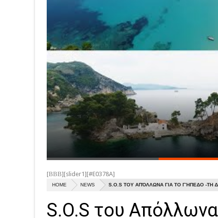
[ΒΒΒ][slider1][#E0378A]
HOME
NEWS
S.O.S ΤΟΥ ΑΠΌΛΛΩΝΑ ΓΙΑ ΤΟ ΓΉΠΕΔΟ -ΤΗ
S.O.S του Απόλλωνα 