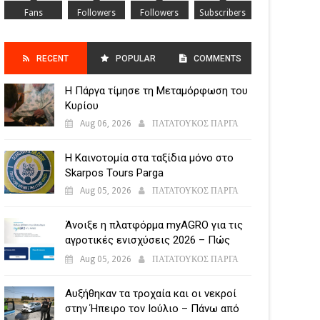
Fans
Followers
Followers
Subscribers
RECENT
POPULAR
COMMENTS
Η Πάργα τίμησε τη Μεταμόρφωση του
POSTS
Κυρίου
Aug 06, 2026
ΠΑΤΑΤΟΥΚΟΣ ΠΑΡΓΑ
Η Καινοτομία στα ταξίδια μόνο στο
Skarpos Tours Parga
Aug 05, 2026
ΠΑΤΑΤΟΥΚΟΣ ΠΑΡΓΑ
Άνοιξε η πλατφόρμα myAGRO για τις
αγροτικές ενισχύσεις 2026 – Πώς
υποβάλλεται η Ενιαία Αίτηση
Aug 05, 2026
ΠΑΤΑΤΟΥΚΟΣ ΠΑΡΓΑ
Ενίσχυσης
Αυξήθηκαν τα τροχαία και οι νεκροί
στην Ήπειρο τον Ιούλιο – Πάνω από