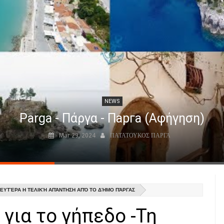
NEWS
Parga - Πάργα - Парга (Αφήγηση)
Mar 29, 2024
ΠΑΤΑΤΟΥΚΟΣ ΠΑΡΓΑ
 ΔΕΥΤΈΡΑ Η ΤΕΛΙΚΉ ΑΠΆΝΤΗΣΗ ΑΠΌ ΤΟ ΔΉΜΟ ΠΆΡΓΑΣ
για το γήπεδο -Τη