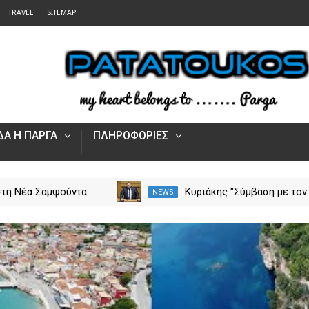
TRAVEL
SITEMAP
Α Η ΠΑΡΓΑ
ΠΛΗΡΟΦΟΡΙΕΣ
στη Νέα Σαμψούντα
Κυριάκης "Σύμβαση με τον
NEWS
ας – Στην κατάσβεση
ΕΟΠΥΥ για το Γηροκομείο
ς και εναέριες
Πρέβεζας - Διασφαλίζεται
ς
χρηματοδότηση της
λειτουργίας του"