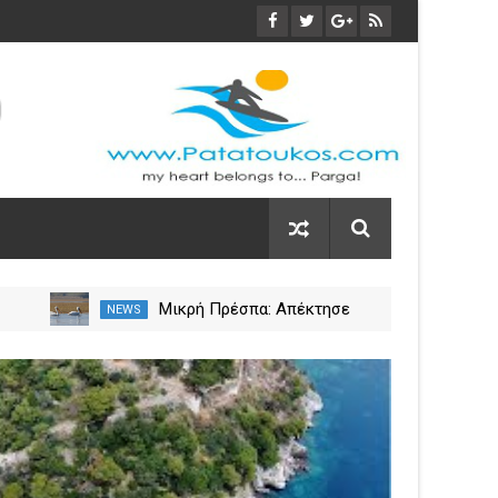
Μικρή Πρέσπα: Απέκτησε
NEWS
NEW
πλωτά «μαιευτήρια» για τους
 η
πελεκάνους
03
Nov
2023