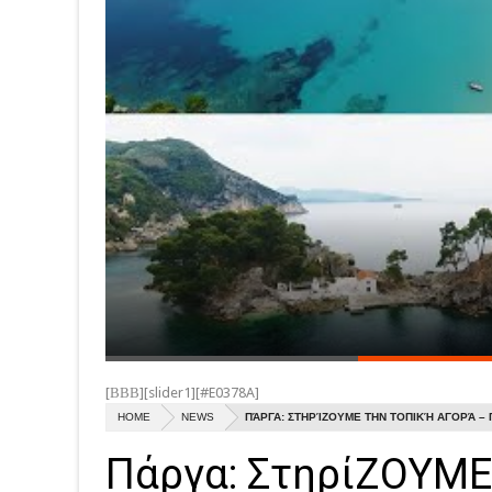
[ΒΒΒ][slider1][#E0378A]
HOME
NEWS
ΠΆΡΓΑ: ΣΤΗΡΊΖΟΥΜΕ ΤΗΝ ΤΟΠΙΚΉ ΑΓΟΡΆ –
Πάργα: ΣτηρίΖΟΥΜΕ 