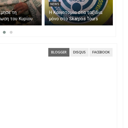
NEWS
NE
ίμησε τη
Η Καινοτομία στα ταξίδια
Άνο
ωση του Κυρίου
μόνο στο Skarpos Tours
myA
Parga
ενι
υπο
Αίτ
BLOGGER
DISQUS
FACEBOOK