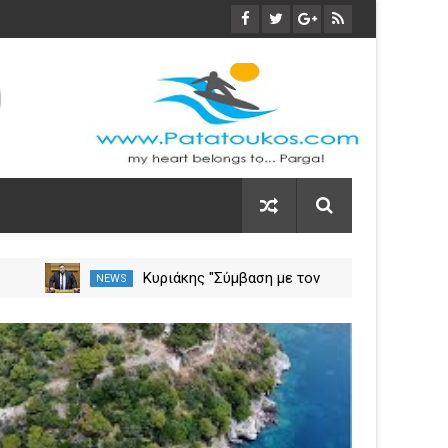
α
Κυριάκης "Σύμβαση με τον
NEWS
NEW
ση
ΕΟΠΥΥ για το Γηροκομείο
Πρέβεζας - Διασφαλίζεται η
03
χρηματοδότηση της
Nov
λειτουργίας του"
2023