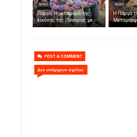
NEWS
NEWS
Σαμψούντα
Πάργα: Η μεταφορά της
Η Πάργα τ
εικόνας της Παναγίας με
Μεταμόρφ
ες και
βάρκες στο νησάκι.
ς
POST A COMMENT
Δεν υπάρχουν σχόλια: