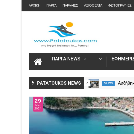
ΑΡΧΙΚΗ
ΠΑΡΓΑ
ΠΑΡΑΛΙΕΣ
ΑΞΙΟΘΕΑΤΑ
ΦΩΤΟΓΡΑΦΙΕΣ
ΠΑΡΓΑ NEWS
ΕΦΗΜΕΡΙΔ
Άνοιξε η πλατφόρμα myAGRO
PATATOUKOS NEWS
Αυξήθηκ
NEWS
NEWS
για τις αγροτικές ενισχύσεις
νεκροί 
2026 – Πώς υποβάλλεται η
– Πάνω 
29
Ενιαία Αίτηση Ενίσχυσης
Mar
2024