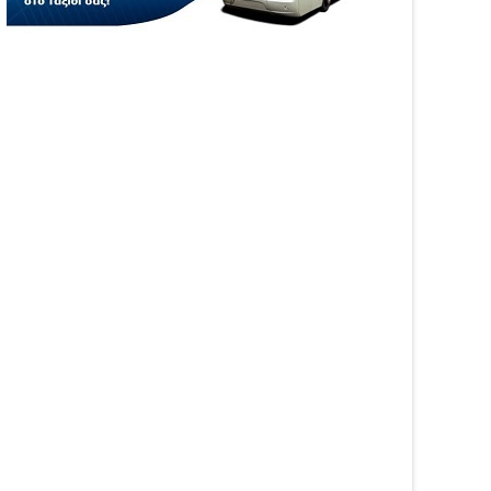
WS
NEWS
ιξε η πλατφόρμα
Αυξήθηκαν τα τροχαία και οι
GRO για τις αγροτικές
νεκροί στην Ήπειρο τον
σχύσεις 2026 – Πώς
Ιούλιο – Πάνω από 5.500
βάλλεται η Ενιαία
παραβάσεις
ηση Ενίσχυσης