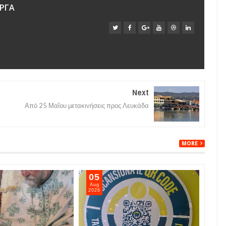
ΡΓΑ
Next
Από 25 Μαΐου μετακινήσεις προς Λευκάδα
MORE
05
05
Aug
Aug
2026
202