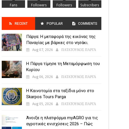
Fans
Followers
Followers
Subscribers
RECENT
POPULAR
COMMENTS
Πάργα: Η μεταφορά της εικόνας της
POSTS
Παναγίας με βάρκες στο νησάκι.
Aug 07, 2026
ΠΑΤΑΤΟΥΚΟΣ ΠΑΡΓΑ
Η Πάργα τίμησε τη Μεταμόρφωση του
Κυρίου
Aug 06, 2026
ΠΑΤΑΤΟΥΚΟΣ ΠΑΡΓΑ
Η Καινοτομία στα ταξίδια μόνο στο
Skarpos Tours Parga
Aug 05, 2026
ΠΑΤΑΤΟΥΚΟΣ ΠΑΡΓΑ
Άνοιξε η πλατφόρμα myAGRO για τις
αγροτικές ενισχύσεις 2026 – Πώς