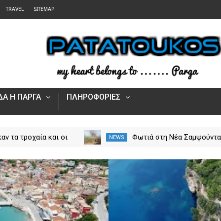
TRAVEL
SITEMAP
Α Η ΠΑΡΓΑ
ΠΛΗΡΟΦΟΡΙΕΣ
αν τα τροχαία και οι
Φωτιά στη Νέα Σαμψούντ
NEWS
στην Ήπειρο τον Ιούλιο
Πρέβεζας – Στην κατάσβε
από 5.500 παραβάσεις
επίγειες και εναέριες
δυνάμεις