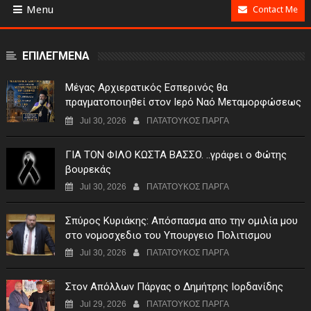
Menu
Contact Me
ΕΠΙΛΕΓΜΕΝΑ
Μέγας Αρχιερατικός Εσπερινός θα
πραγματοποιηθεί στον Ιερό Ναό Μεταμορφώσεως
του Σωτήρος Σταυροχωρίου στης 5 Αυγούστου
Jul 30, 2026
ΠΑΤΑΤΟΥΚΟΣ ΠΑΡΓΑ
ΓIA TON ΦIΛO KΩΣTA BAΣΣO. ..γράφει ο Φώτης
βουρεκάς
Jul 30, 2026
ΠΑΤΑΤΟΥΚΟΣ ΠΑΡΓΑ
Σπύρος Κυριάκης: Απόσπασμα απο την ομιλία μου
στο νομοσχεδιο του Υπουργειο Πολιτισμου
Jul 30, 2026
ΠΑΤΑΤΟΥΚΟΣ ΠΑΡΓΑ
Στον Απόλλων Πάργας ο Δημήτρης Ιορδανίδης
Jul 29, 2026
ΠΑΤΑΤΟΥΚΟΣ ΠΑΡΓΑ