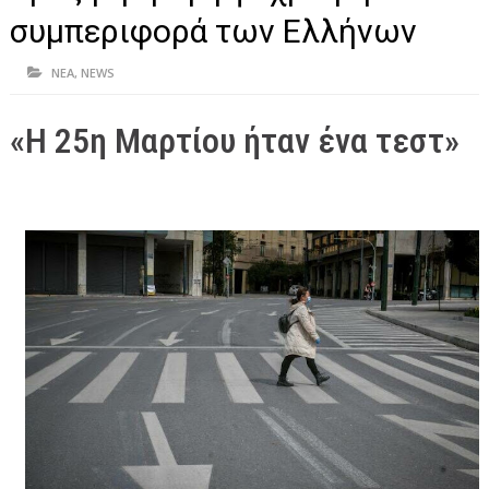
ΗΠΕΙΡΟΣ
συμπεριφορά των Ελλήνων
ΠΡΕΒΕΖΑ
ΝΕΑ
,
NEWS
ΑΡΤΑ
«Η 25η Μαρτίου ήταν ένα τεστ»
ΙΩΑΝΝΙΝΑ
ΘΕΣΠΡΩΤΙΑ
ΙΟΝΙΑ ΝΗΣΙΑ
ΚΑΙ ΕΛΛΑΔΑ
ΥΓΕΙΑ-ΟΜΟΡΦΙΑ
ΠΟΛΙΤΙΣΜΟΣ
ΠΕΡΙΒΑΛΛΟΝ
ΤΕΧΝΟΛΟΓΙΑ
ΔΙΕΘΝΗ