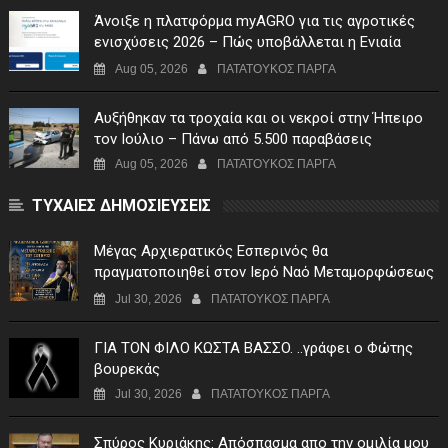
Άνοιξε η πλατφόρμα myAGRO για τις αγροτικές
ενισχύσεις 2026 – Πώς υποβάλλεται η Ενιαία
Αίτηση Ενίσχυσης
Aug 05, 2026
ΠΑΤΑΤΟΥΚΟΣ ΠΑΡΓΑ
Αυξήθηκαν τα τροχαία και οι νεκροί στην Ήπειρο
τον Ιούλιο – Πάνω από 5.500 παραβάσεις
Aug 05, 2026
ΠΑΤΑΤΟΥΚΟΣ ΠΑΡΓΑ
ΤΥΧΑΙΕΣ ΔΗΜΟΣΙΕΥΣΕΙΣ
Μέγας Αρχιερατικός Εσπερινός θα
πραγματοποιηθεί στον Ιερό Ναό Μεταμορφώσεως
του Σωτήρος Σταυροχωρίου στης 5 Αυγούστου
Jul 30, 2026
ΠΑΤΑΤΟΥΚΟΣ ΠΑΡΓΑ
ΓIA TON ΦIΛO KΩΣTA BAΣΣO. ..γράφει ο Φώτης
βουρεκάς
Jul 30, 2026
ΠΑΤΑΤΟΥΚΟΣ ΠΑΡΓΑ
Σπύρος Κυριάκης: Απόσπασμα απο την ομιλία μου