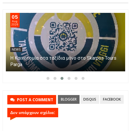
05
Aug
2026
NEWS
Η Καινοτομία στα ταξίδια μόνο στο Skarpos Tours
Parga
BLOGGER
DISQUS
FACEBOOK
POST A COMMENT
Δεν υπάρχουν σχόλια: