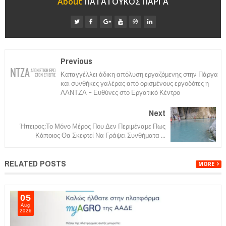
About
ΠΑΤΑΤΟΥΚΟΣ ΠΑΡΓΑ
Previous
Καταγγέλλει άδικη απόλυση εργαζόμενης στην Πάργα
και συνθήκες γαλέρας από ορισμένους εργοδότες η
ΛΑΝΤΖΑ – Ευθύνες στο Εργατικό Κέντρο
Next
Ήπειρος:Το Μόνο Μέρος Που Δεν Περιμέναμε Πως
Κάποιος Θα Σκεφτεί Να Γράψει Συνθήματα ...
RELATED POSTS
MORE
05
Aug
2026