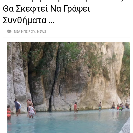
ΗΠΕΙΡΟΣ
Θα Σκεφτεί Να Γράψει
ΠΡΕΒΕΖΑ
Συνθήματα ...
ΑΡΤΑ
ΝΕΑ ΗΠΕΙΡΟΥ
,
NEWS
ΙΩΑΝΝΙΝΑ
ΘΕΣΠΡΩΤΙΑ
ΙΟΝΙΑ ΝΗΣΙΑ
ΚΑΙ ΕΛΛΑΔΑ
ΥΓΕΙΑ-ΟΜΟΡΦΙΑ
ΠΟΛΙΤΙΣΜΟΣ
ΠΕΡΙΒΑΛΛΟΝ
ΤΕΧΝΟΛΟΓΙΑ
ΔΙΕΘΝΗ