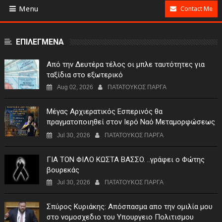
Menu
Contact Me
ΕΠΙΛΕΓΜΕΝΑ
Από την Δευτέρα τέλος οι μπλε ταυτότητες για
ταξίδια στο εξωτερικό
Aug 02, 2026
ΠΑΤΑΤΟΥΚΟΣ ΠΑΡΓΑ
Μέγας Αρχιερατικός Εσπερινός θα
πραγματοποιηθεί στον Ιερό Ναό Μεταμορφώσεως
του Σωτήρος Σταυροχωρίου στης 5 Αυγούστου
Jul 30, 2026
ΠΑΤΑΤΟΥΚΟΣ ΠΑΡΓΑ
ΓIA TON ΦIΛO KΩΣTA BAΣΣO. ..γράφει ο Φώτης
βουρεκάς
Jul 30, 2026
ΠΑΤΑΤΟΥΚΟΣ ΠΑΡΓΑ
Σπύρος Κυριάκης: Απόσπασμα απο την ομιλία μου
στο νομοσχεδιο του Υπουργειο Πολιτισμου