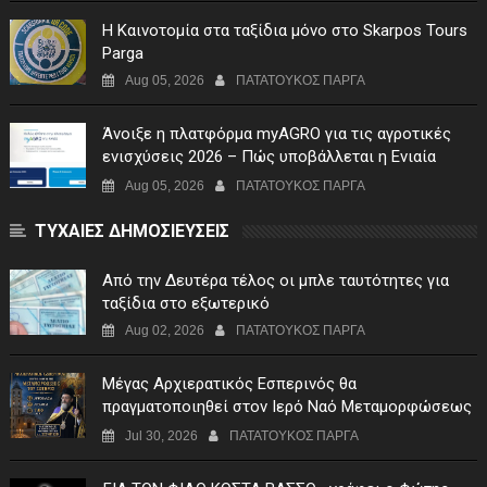
Η Καινοτομία στα ταξίδια μόνο στο Skarpos Tours
Parga
Aug 05, 2026
ΠΑΤΑΤΟΥΚΟΣ ΠΑΡΓΑ
Άνοιξε η πλατφόρμα myAGRO για τις αγροτικές
ενισχύσεις 2026 – Πώς υποβάλλεται η Ενιαία
Αίτηση Ενίσχυσης
Aug 05, 2026
ΠΑΤΑΤΟΥΚΟΣ ΠΑΡΓΑ
ΤΥΧΑΙΕΣ ΔΗΜΟΣΙΕΥΣΕΙΣ
Από την Δευτέρα τέλος οι μπλε ταυτότητες για
ταξίδια στο εξωτερικό
Aug 02, 2026
ΠΑΤΑΤΟΥΚΟΣ ΠΑΡΓΑ
Μέγας Αρχιερατικός Εσπερινός θα
πραγματοποιηθεί στον Ιερό Ναό Μεταμορφώσεως
του Σωτήρος Σταυροχωρίου στης 5 Αυγούστου
Jul 30, 2026
ΠΑΤΑΤΟΥΚΟΣ ΠΑΡΓΑ