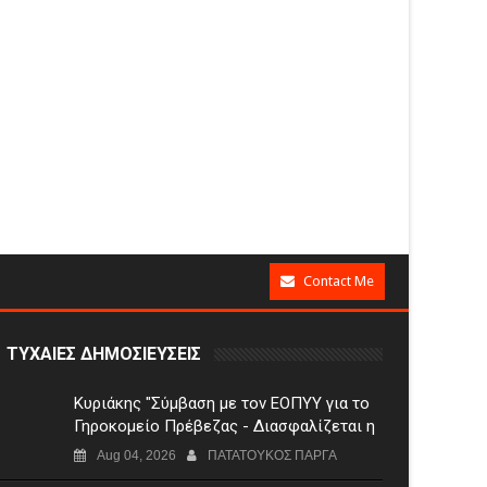
Contact Me
ΤΥΧΑΙΕΣ ΔΗΜΟΣΙΕΥΣΕΙΣ
Κυριάκης "Σύμβαση με τον ΕΟΠΥΥ για το
Γηροκομείο Πρέβεζας - Διασφαλίζεται η
χρηματοδότηση της λειτουργίας του"
Aug 04, 2026
ΠΑΤΑΤΟΥΚΟΣ ΠΑΡΓΑ