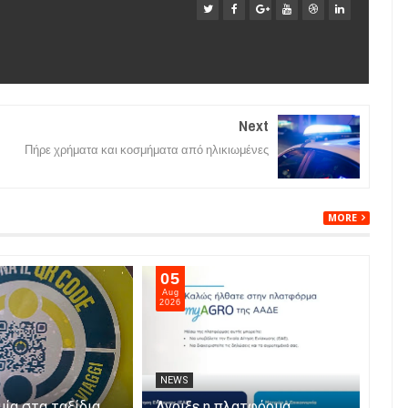
Next
Πήρε χρήματα και κοσμήματα από ηλικιωμένες
MORE
05
05
Aug
Aug
2026
202
NEWS
NE
μία στα ταξίδια
Άνοιξε η πλατφόρμα
Αυξ