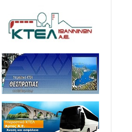
04
Aug
6
2026
WS
NEWS
ήθηκαν τα τροχαία και οι
Φωτιά στη Νέα Σαμψούντα