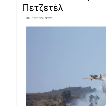
Πετζετέλ
ΠΡΈΒΕΖΑ
,
NEWS