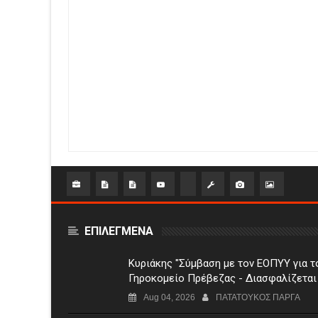
ΕΠΙΛΕΓΜΕΝΑ
Κυριάκης "Σύμβαση με τον ΕΟΠΥΥ για τ
Γηροκομείο Πρέβεζας - Διασφαλίζεται
χρηματοδότηση της λειτουργίας του"
Aug 04, 2026
ΠΑΤΑΤΟΥΚΟΣ ΠΑΡΓΑ