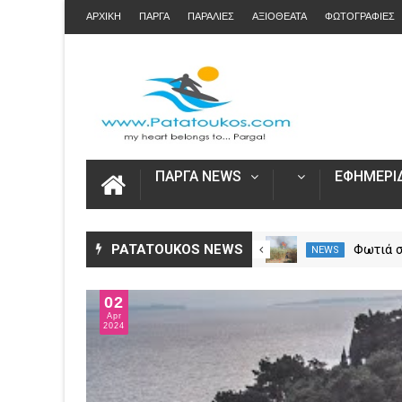
ΑΡΧΙΚΗ
ΠΑΡΓΑ
ΠΑΡΑΛΙΕΣ
ΑΞΙΟΘΕΑΤΑ
ΦΩΤΟΓΡΑΦΙΕΣ
ΠΑΡΓΑ NEWS
ΕΦΗΜΕΡΙΔ
Αυξήθηκαν τα τροχαία και οι
PATATOUKOS NEWS
Φωτιά 
NEWS
NEWS
νεκροί στην Ήπειρο τον Ιούλιο
Πρέβεζα
– Πάνω από 5.500 παραβάσεις
επίγειε
02
δυνάμει
Apr
2024