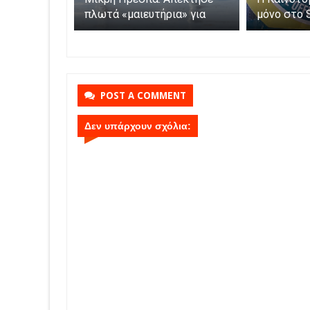
ροκομείο
πλωτά «μαιευτήρια» για
μόνο στο 
φαλίζεται η
τους πελεκάνους
Parga
της
POST A COMMENT
Δεν υπάρχουν σχόλια: