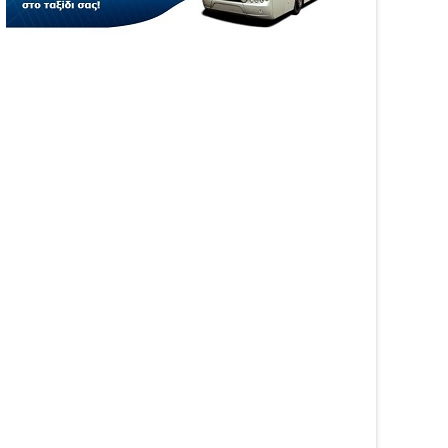
ροί στην Ήπειρο τον
Πρέβεζας – Στην
λιο – Πάνω από 5.500
κατάσβεση επίγειες και
αβάσεις
εναέριες δυνάμεις