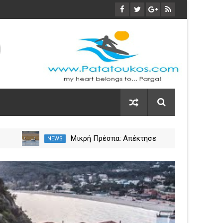
Μικρή Πρέσπα: Απέκτησε
NEWS
NEW
πλωτά «μαιευτήρια» για τους
 η
πελεκάνους
29
Mar
2024