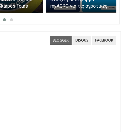
Skarpos Tours
myAGRO για τις αγροτικές
νεκ
ενισχύσεις 2026 – Πώς
Ιού
υποβάλλεται η Ενιαία
παρ
Αίτηση Ενίσχυσης
BLOGGER
DISQUS
FACEBOOK