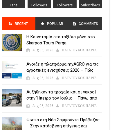
Fans
Followers
Followers
Subscribers
RECENT
POPULAR
COMMENTS
Η Καινοτομία στα ταξίδια μόνο στο
POSTS
Skarpos Tours Parga
Aug 05, 2026
ΠΑΤΑΤΟΥΚΟΣ ΠΑΡΓΑ
Άνοιξε η πλατφόρμα myAGRO για τις
αγροτικές ενισχύσεις 2026 – Πώς
υποβάλλεται η Ενιαία Αίτηση
Aug 05, 2026
ΠΑΤΑΤΟΥΚΟΣ ΠΑΡΓΑ
Ενίσχυσης
Αυξήθηκαν τα τροχαία και οι νεκροί
στην Ήπειρο τον Ιούλιο – Πάνω από
5.500 παραβάσεις
Aug 05, 2026
ΠΑΤΑΤΟΥΚΟΣ ΠΑΡΓΑ
Φωτιά στη Νέα Σαμψούντα Πρέβεζας
– Στην κατάσβεση επίγειες και