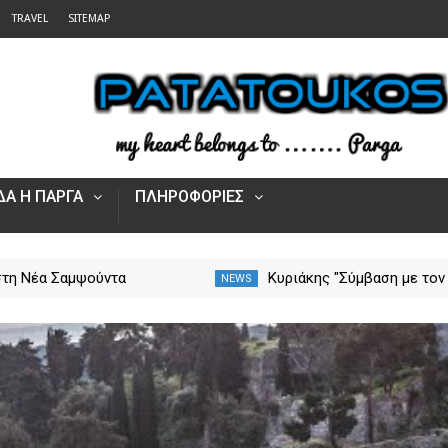
TRAVEL
SITEMAP
Α Η ΠΑΡΓΑ
ΠΛΗΡΟΦΟΡΙΕΣ
στη Νέα Σαμψούντα
Κυριάκης "Σύμβαση με τον
NEWS
ς – Στην κατάσβεση
ΕΟΠΥΥ για το Γηροκομείο
ς και εναέριες
Πρέβεζας - Διασφαλίζεται
ς
χρηματοδότηση της
λειτουργίας του"