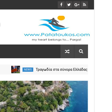
Τραγωδία στα σύνορα Ελλάδας
NEWS
NEW
ους
– Αλβανίας.. Νεκρός 20χρονος
από τη Χιλή κοντά στη Σαγιάδα
03
Nov
2023