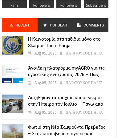
Fans
Followers
Followers
Subscribers
RECENT
POPULAR
COMMENTS
Η Καινοτομία στα ταξίδια μόνο στο
POSTS
Skarpos Tours Parga
Aug 05, 2026
ΠΑΤΑΤΟΥΚΟΣ ΠΑΡΓΑ
Άνοιξε η πλατφόρμα myAGRO για τις
αγροτικές ενισχύσεις 2026 – Πώς
υποβάλλεται η Ενιαία Αίτηση
Aug 05, 2026
ΠΑΤΑΤΟΥΚΟΣ ΠΑΡΓΑ
Ενίσχυσης
Αυξήθηκαν τα τροχαία και οι νεκροί
στην Ήπειρο τον Ιούλιο – Πάνω από
5.500 παραβάσεις
Aug 05, 2026
ΠΑΤΑΤΟΥΚΟΣ ΠΑΡΓΑ
Φωτιά στη Νέα Σαμψούντα Πρέβεζας
– Στην κατάσβεση επίγειες και