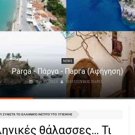
NEWS
Parga - Πάργα - Парга (Αφήγηση)
Mar 29, 2024
ΠΑΤΑΤΟΥΚΟΣ ΠΑΡΓΑ
Ι ΣΥΝΙΣΤΆ ΤΟ ΕΛΛΗΝΙΚΌ ΙΝΣΤΙΤΟΎΤΟ ΥΓΙΕΙΝΉΣ
ληνικές θάλασσες… Τι