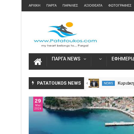
ΑΡΧΙΚΗ
ΠΑΡΓΑ
ΠΑΡΑΛΙΕΣ
ΑΞΙΟΘΕΑΤΑ
ΦΩΤΟΓΡΑΦΙΕΣ
ΠΑΡΓΑ NEWS
ΕΦΗΜΕΡΙΔ
Φωτιά στη Νέα Σαμψούντα
PATATOUKOS NEWS
Κυριάκη
NEWS
NEWS
Πρέβεζας – Στην κατάσβεση
ΕΟΠΥΥ γ
επίγειες και εναέριες
Πρέβεζα
29
δυνάμεις
χρηματ
Mar
λειτουρ
2024