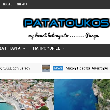
TRAVEL
SITEMAP
Α Η ΠΑΡΓΑ
ΠΛΗΡΟΦΟΡΙΕΣ
ς "Σύμβαση με τον
Μικρή Πρέσπα: Απέκτησε
NEWS
ια το Γηροκομείο
πλωτά «μαιευτήρια» για τ
ς - Διασφαλίζεται η
πελεκάνους
οδότηση της
γίας του"