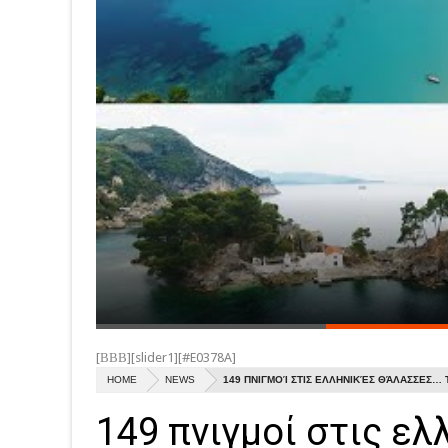
[ΒΒΒ][slider1][#E0378A]
HOME
NEWS
149 ΠΝΙΓΜΟΊ ΣΤΙΣ ΕΛΛΗΝΙΚΈΣ ΘΆΛΑΣΣΕΣ… Τ
149 πνιγμοί στις ελ