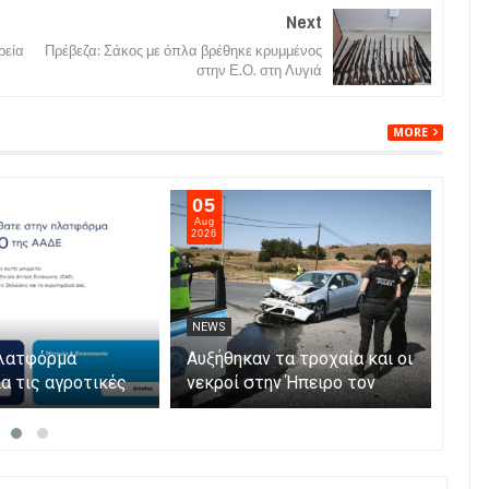
Next
ρεία
Πρέβεζα: Σάκος με όπλα βρέθηκε κρυμμένος
στην Ε.Ο. στη Λυγιά
MORE
05
04
Aug
Aug
2026
202
NEWS
NE
πλατφόρμα
Αυξήθηκαν τα τροχαία και οι
Φωτ
α τις αγροτικές
νεκροί στην Ήπειρο τον
Πρέ
ς 2026 – Πώς
Ιούλιο – Πάνω από 5.500
κατ
αι η Ενιαία
παραβάσεις
ενα
ίσχυσης