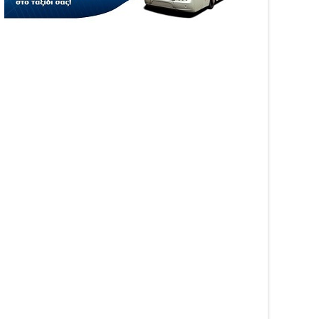
04
Aug
6
2026
WS
NEWS
ήθηκαν τα τροχαία και οι
Φωτιά στη Νέα Σαμψούντα
ροί στην Ήπειρο τον
Πρέβεζας – Στην
λιο – Πάνω από 5.500
κατάσβεση επίγειες και
αβάσεις
εναέριες δυνάμεις