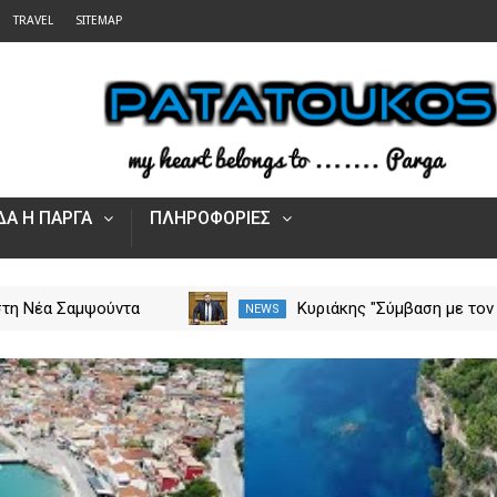
TRAVEL
SITEMAP
Α Η ΠΑΡΓΑ
ΠΛΗΡΟΦΟΡΙΕΣ
στη Νέα Σαμψούντα
Κυριάκης "Σύμβαση με τον
NEWS
ας – Στην κατάσβεση
ΕΟΠΥΥ για το Γηροκομείο
ς και εναέριες
Πρέβεζας - Διασφαλίζεται
ς
χρηματοδότηση της
λειτουργίας του"