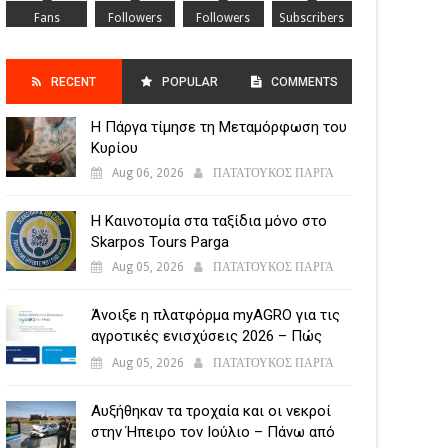
Fans
Followers
Followers
Subscribers
RECENT
POPULAR
COMMENTS
Η Πάργα τίμησε τη Μεταμόρφωση του
POSTS
Κυρίου
Aug 06, 2026
ΠΑΤΑΤΟΥΚΟΣ ΠΑΡΓΑ
Η Καινοτομία στα ταξίδια μόνο στο
Skarpos Tours Parga
Aug 05, 2026
ΠΑΤΑΤΟΥΚΟΣ ΠΑΡΓΑ
Άνοιξε η πλατφόρμα myAGRO για τις
αγροτικές ενισχύσεις 2026 – Πώς
υποβάλλεται η Ενιαία Αίτηση
Aug 05, 2026
ΠΑΤΑΤΟΥΚΟΣ ΠΑΡΓΑ
Ενίσχυσης
Αυξήθηκαν τα τροχαία και οι νεκροί
στην Ήπειρο τον Ιούλιο – Πάνω από