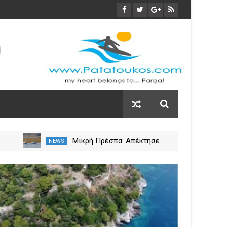
Μικρή Πρέσπα: Απέκτησε
NEWS
NEW
πλωτά «μαιευτήρια» για τους
 η
πελεκάνους
03
Nov
2023