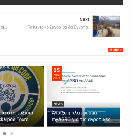
Next
και…
Το Κεντρικό Ζαγόρι θα δει Εγνατία!
MORE
05
05
Aug
Aug
2026
202
NEWS
NE
μία στα ταξίδια
Άνοιξε η πλατφόρμα
Αυξ
Skarpos Tours
myAGRO για τις αγροτικές
νεκ
ενισχύσεις 2026 – Πώς
Ιού
υποβάλλεται η Ενιαία
παρ