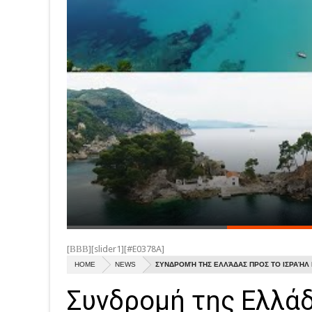
[ΒΒΒ][slider1][#E0378A]
HOME
NEWS
ΣΥΝΔΡΟΜΉ ΤΗΣ ΕΛΛΆΔΑΣ ΠΡΟΣ ΤΟ ΙΣΡΑΉΛ 
Συνδρομή της Ελλάδ