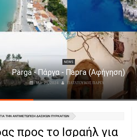
NEWS
Parga - Πάργα - Парга (Αφήγηση)
Mar 29, 2024
ΠΑΤΑΤΟΥΚΟΣ ΠΑΡΓΑ
ΓΙΑ ΤΗΝ ΑΝΤΙΜΕΤΏΠΙΣΗ ΔΑΣΙΚΏΝ ΠΥΡΚΑΓΙΏΝ
ας προς το Ισραήλ για