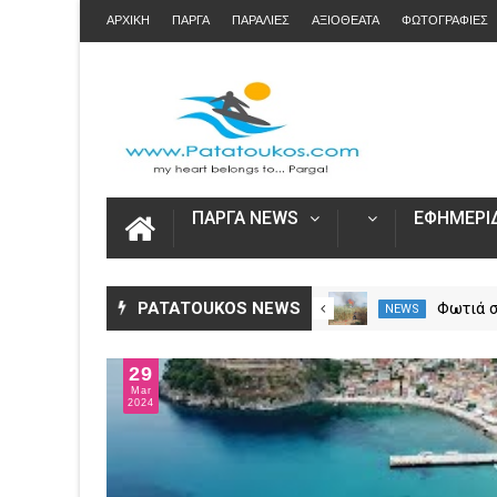
ΑΡΧΙΚΗ
ΠΑΡΓΑ
ΠΑΡΑΛΙΕΣ
ΑΞΙΟΘΕΑΤΑ
ΦΩΤΟΓΡΑΦΙΕΣ
ΠΑΡΓΑ NEWS
ΕΦΗΜΕΡΙΔ
Αυξήθηκαν τα τροχαία και οι
PATATOUKOS NEWS
Φωτιά 
NEWS
NEWS
νεκροί στην Ήπειρο τον Ιούλιο
Πρέβεζ
– Πάνω από 5.500 παραβάσεις
επίγειε
29
δυνάμει
Mar
2024