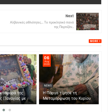
Next
Αλβανικές αθλιότητες… To προκλητικό πανό
της Παρτιζάν..
MORE
06
05
Aug
Aug
2026
202
NEWS
NE
μεταφορά της
Η Πάργα τίμησε τη
Η Κ
ης Παναγίας με
Μεταμόρφωση του Κυρίου
μόν
ο νησάκι.
Par