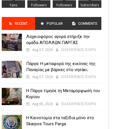
Fans
Followers
Followers
Subscribers
RECENT
POPULAR
COMMENTS
Λαχειοφόρος αγορά στήριξε την
POSTS
ομάδα ΑΠΟΛΛΩΝ ΠΑΡΓΑΣ
Aug 07, 2026
ΠΑΤΑΤΟΥΚΟΣ ΠΑΡΓΑ
Πάργα: Η μεταφορά της εικόνας της
Παναγίας με βάρκες στο νησάκι.
Aug 07, 2026
ΠΑΤΑΤΟΥΚΟΣ ΠΑΡΓΑ
Η Πάργα τίμησε τη Μεταμόρφωση του
Κυρίου
Aug 06, 2026
ΠΑΤΑΤΟΥΚΟΣ ΠΑΡΓΑ
Η Καινοτομία στα ταξίδια μόνο στο
Skarpos Tours Parga