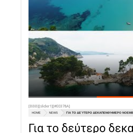
[ΒΒΒ][slider1][#E0378A]
HOME
NEWS
ΓΙΑ ΤΟ ΔΕΎΤΕΡΟ ΔΕΚΑΠΕΝΘΉΜΕΡΟ ΝΟΕΜΒΡ
Για το δεύτερο δε