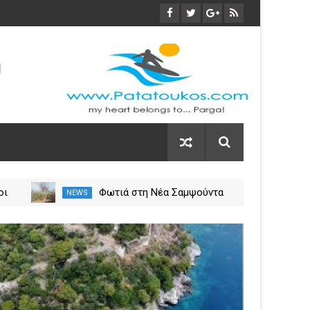
οι
Φωτιά στη Νέα Σαμψούντα
NEWS
NEW
ύλιο
Πρέβεζας – Στην κατάσβεση
σεις
επίγειες και εναέριες
03
δυνάμεις
Nov
2023