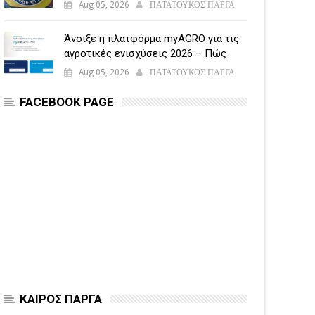
Aug 05, 2026
ΠΑΤΑΤΟΥΚΟΣ ΠΑΡΓΑ
Άνοιξε η πλατφόρμα myAGRO για τις
αγροτικές ενισχύσεις 2026 – Πώς
υποβάλλεται η Ενιαία Αίτηση
Aug 05, 2026
ΠΑΤΑΤΟΥΚΟΣ ΠΑΡΓΑ
Ενίσχυσης
FACEBOOK PAGE
ΚΑΙΡΟΣ ΠΑΡΓΑ