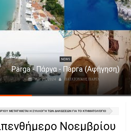
NEWS
Parga - Πάργα - Парга (Αφήγηση)
Mar 29, 2024
ΠΑΤΑΤΟΥΚΟΣ ΠΑΡΓΑ
ΊΟΥ ΜΕΤΑΤΊΘΕΤΑΙ Η ΣΥΛΛΟΓΉ ΤΩΝ ΔΗΛΏΣΕΩΝ ΓΙΑ ΤΟ ΚΤΗΜΑΤΟΛΌΓΙΟ
καπενθήμερο Νοεμβρίου