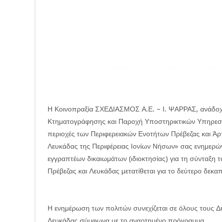
Η Κοινοπραξία ΣΧΕΔΙΑΣΜΟΣ Α.Ε. – Ι. ΨΑΡΡΑΣ, ανάδοχ
Κτηματογράφησης και Παροχή Υποστηρικτικών Υπηρεσιώ
περιοχές των Περιφερειακών Ενοτήτων Πρέβεζας και Άρτ
Λευκάδας της Περιφέρειας Ιονίων Νήσων» σας ενημερώ
εγγραπτέων δικαιωμάτων (ιδιοκτησίας) για τη σύνταξη 
Πρέβεζας και Λευκάδας μετατίθεται για το δεύτερο δεκ
Η ενημέρωση των πολιτών συνεχίζεται σε όλους τους Δ
Λευκάδας σύμφωνα με το αναρτημένο πρόγραμμα.