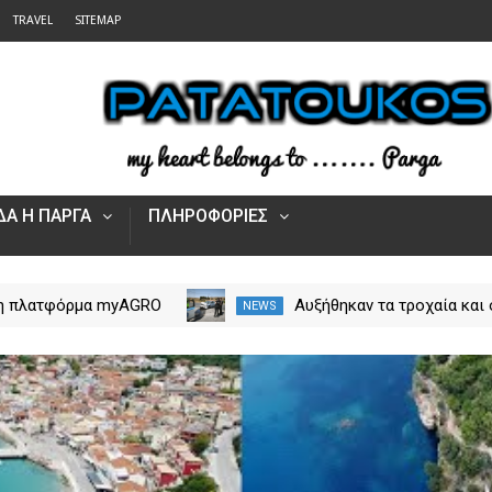
TRAVEL
SITEMAP
Α Η ΠΑΡΓΑ
ΠΛΗΡΟΦΟΡΙΕΣ
 η πλατφόρμα myAGRO
Αυξήθηκαν τα τροχαία και 
NEWS
 αγροτικές ενισχύσεις
νεκροί στην Ήπειρο τον Ιο
Πώς υποβάλλεται η
– Πάνω από 5.500 παραβά
Αίτηση Ενίσχυσης