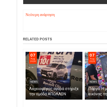
Νεότερη ανάρτηση
RELATED POSTS
07
07
Aug
Aug
2026
2026
NEWS
NEWS
χαία και οι
Λαχειοφόρος αγορά στήριξε
Πάργα: Η 
ρο τον
την ομάδα ΑΠΟΛΛΩΝ
εικόνας τ
ό 5.500
ΠΑΡΓΑΣ
βάρκες στ