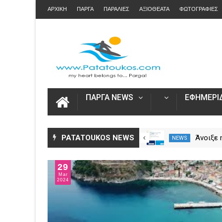
ΑΡΧΙΚΗ
ΠΑΡΓΑ
ΠΑΡΑΛΙΕΣ
ΑΞΙΟΘΕΑΤΑ
ΦΩΤΟΓΡΑΦΙΕΣ
ΠΑΡΓΑ NEWS
ΕΦΗΜΕΡΙΔ
Η Καινοτομία στα ταξίδια μόνο
PATATOUKOS NEWS
Άνοιξε
NEWS
NEWS
στο Skarpos Tours Parga
για τις
2026 – 
29
Ενιαία 
Mar
2024