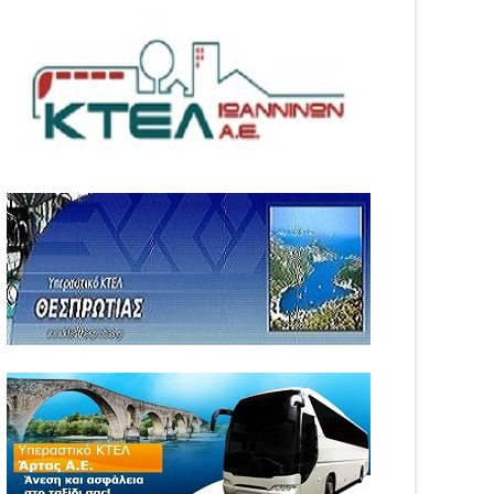
05
Aug
6
2026
WS
NEWS
αινοτομία στα ταξίδια
Άνοιξε η πλατφόρμα
ο στο Skarpos Tours
myAGRO για τις αγροτικές
ga
ενισχύσεις 2026 – Πώς
υποβάλλεται η Ενιαία