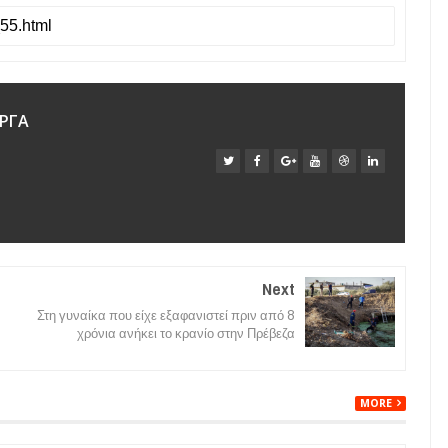
ΡΓΑ
Next
Στη γυναίκα που είχε εξαφανιστεί πριν από 8
χρόνια ανήκει το κρανίο στην Πρέβεζα
MORE