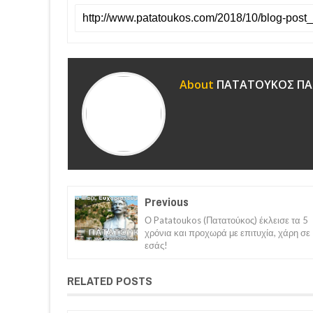
About
ΠΑΤΑΤΟΥΚΟΣ ΠΑ
Previous
Ο Patatoukos (Πατατούκος) έκλεισε τα 5
χρόνια και προχωρά με επιτυχία, χάρη σε
εσάς!
RELATED POSTS