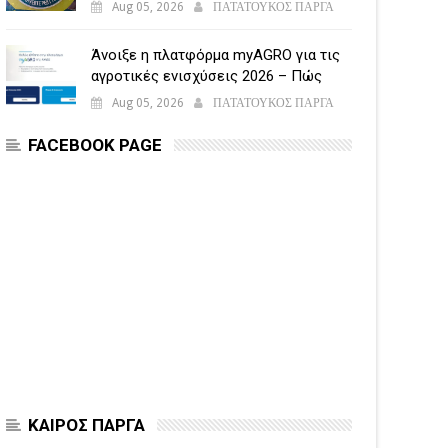
Aug 05, 2026
ΠΑΤΑΤΟΥΚΟΣ ΠΑΡΓΑ
Άνοιξε η πλατφόρμα myAGRO για τις
αγροτικές ενισχύσεις 2026 – Πώς
υποβάλλεται η Ενιαία Αίτηση
Aug 05, 2026
ΠΑΤΑΤΟΥΚΟΣ ΠΑΡΓΑ
Ενίσχυσης
FACEBOOK PAGE
ΚΑΙΡΟΣ ΠΑΡΓΑ