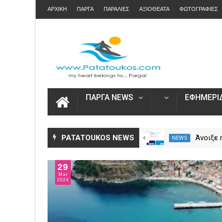
ΑΡΧΙΚΗ
ΠΑΡΓΑ
ΠΑΡΑΛΙΕΣ
ΑΞΙΟΘΕΑΤΑ
ΦΩΤΟΓΡΑΦΙΕΣ
ΠΑΡΓΑ NEWS
ΕΦΗΜΕΡΙΔ
Η Καινοτομία στα ταξίδια μόνο
PATATOUKOS NEWS
Άνοιξε
NEWS
NEWS
στο Skarpos Tours Parga
για τις
2026 – 
29
Ενιαία 
Mar
2024