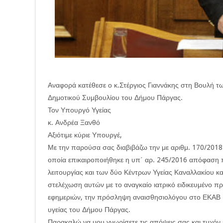
Αναφορά κατέθεσε ο κ.Στέργιος Γιαννάκης στη Βουλή 
Δημοτικού Συμβουλίου του Δήμου Πάργας.
Τον Υπουργό Υγείας
κ. Ανδρέα Ξανθό
Αξιότιμε κύριε Υπουργέ,
Με την παρούσα σας διαβιβάζω την με αριθμ. 170/201
οποία επικαιροποιήθηκε η υπ΄ αρ. 245/2016 απόφαση 
λειτουργίας και των δύο Κέντρων Υγείας Καναλλακίου κα
στελέχωση αυτών με το αναγκαίο ιατρικό ειδικευμένο π
εφημεριών, την πρόσληψη αναισθησιολόγου στο ΕΚΑΒ
υγείας του Δήμου Πάργας.
Παρακαλώ να μου γνωρίσετε τις απόψεις σας και τυχόν