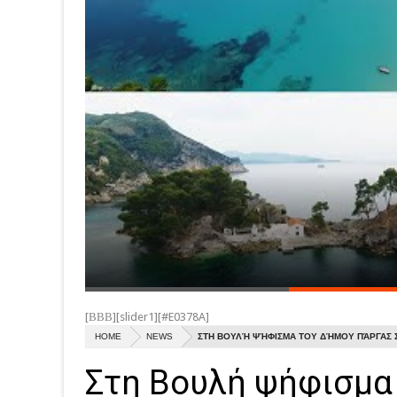
[ΒΒΒ][slider1][#E0378A]
HOME
NEWS
ΣΤΗ ΒΟΥΛΉ ΨΉΦΙΣΜΑ ΤΟΥ ΔΉΜΟΥ ΠΆΡΓΑΣ Σ
Στη Βουλή ψήφισμα