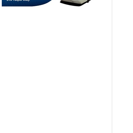
05
Aug
6
2026
WS
NEWS
αινοτομία στα ταξίδια
Άνοιξε η πλατφόρμα
ο στο Skarpos Tours
myAGRO για τις αγροτικές
ga
ενισχύσεις 2026 – Πώς
υποβάλλεται η Ενιαία
Αίτηση Ενίσχυσης