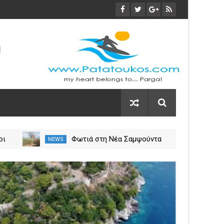
οι
Φωτιά στη Νέα Σαμψούντα
NEWS
NEW
ύλιο
Πρέβεζας – Στην κατάσβεση
σεις
επίγειες και εναέριες
03
δυνάμεις
Nov
2023