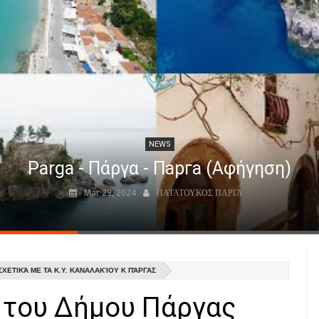
NEWS
Parga - Πάργα - Парга (Αφήγηση)
Mar 29, 2024
ΠΑΤΑΤΟΥΚΟΣ ΠΑΡΓΑ
ΧΕΤΙΚΆ ΜΕ ΤΑ Κ.Υ. ΚΑΝΑΛΑΚΊΟΥ Κ ΠΆΡΓΑΣ
 του Δήμου Πάργας