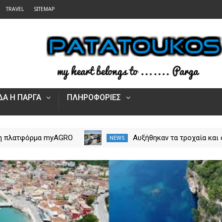
TRAVEL
SITEMAP
Α Η ΠΑΡΓΑ
ΠΛΗΡΟΦΟΡΙΕΣ
 η πλατφόρμα myAGRO
Αυξήθηκαν τα τροχαία και 
NEWS
 αγροτικές ενισχύσεις
νεκροί στην Ήπειρο τον Ιο
Πώς υποβάλλεται η
– Πάνω από 5.500 παραβά
Αίτηση Ενίσχυσης