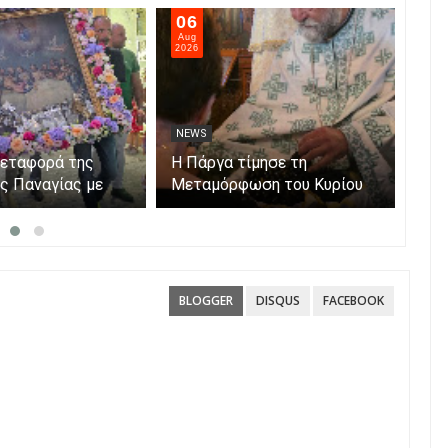
06
05
Aug
Aug
2026
202
NEWS
NE
μεταφορά της
Η Πάργα τίμησε τη
Η Κ
ης Παναγίας με
Μεταμόρφωση του Κυρίου
μόν
ο νησάκι.
Par
BLOGGER
DISQUS
FACEBOOK