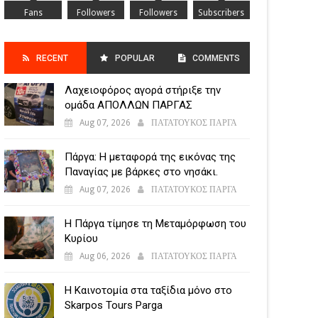
Fans
Followers
Followers
Subscribers
RECENT
POPULAR
COMMENTS
Λαχειοφόρος αγορά στήριξε την
POSTS
ομάδα ΑΠΟΛΛΩΝ ΠΑΡΓΑΣ
Aug 07, 2026
ΠΑΤΑΤΟΥΚΟΣ ΠΑΡΓΑ
Πάργα: Η μεταφορά της εικόνας της
Παναγίας με βάρκες στο νησάκι.
Aug 07, 2026
ΠΑΤΑΤΟΥΚΟΣ ΠΑΡΓΑ
Η Πάργα τίμησε τη Μεταμόρφωση του
Κυρίου
Aug 06, 2026
ΠΑΤΑΤΟΥΚΟΣ ΠΑΡΓΑ
Η Καινοτομία στα ταξίδια μόνο στο
Skarpos Tours Parga