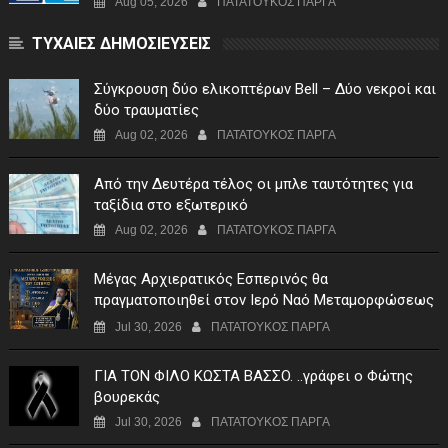
Aug 05, 2026
ΠΑΤΑΤΟΥΚΟΣ ΠΑΡΓΑ
ΤΥΧΑΙΕΣ ΔΗΜΟΣΙΕΥΣΕΙΣ
Σύγκρουση δύο ελικοπτέρων Bell – Δύο νεκροί και
δύο τραυματίες
Aug 02, 2026
ΠΑΤΑΤΟΥΚΟΣ ΠΑΡΓΑ
Από την Δευτέρα τέλος οι μπλε ταυτότητες για
ταξίδια στο εξωτερικό
Aug 02, 2026
ΠΑΤΑΤΟΥΚΟΣ ΠΑΡΓΑ
Μέγας Αρχιερατικός Εσπερινός θα
πραγματοποιηθεί στον Ιερό Ναό Μεταμορφώσεως
του Σωτήρος Σταυροχωρίου στης 5 Αυγούστου
Jul 30, 2026
ΠΑΤΑΤΟΥΚΟΣ ΠΑΡΓΑ
ΓIA TON ΦIΛO KΩΣTA BAΣΣO. ..γράφει ο Φώτης
βουρεκάς
Jul 30, 2026
ΠΑΤΑΤΟΥΚΟΣ ΠΑΡΓΑ