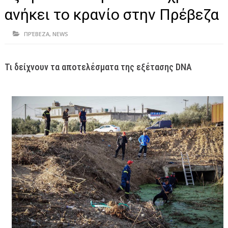
ΗΠΕΙΡΟΣ
ανήκει το κρανίο στην Πρέβεζα
ΠΡΕΒΕΖΑ
ΠΡΈΒΕΖΑ
,
NEWS
ΑΡΤΑ
ΙΩΑΝΝΙΝΑ
Τι δείχνουν τα αποτελέσματα της εξέτασης DNA
ΘΕΣΠΡΩΤΙΑ
ΙΟΝΙΑ ΝΗΣΙΑ
ΚΑΙ ΕΛΛΑΔΑ
ΥΓΕΙΑ-ΟΜΟΡΦΙΑ
ΠΟΛΙΤΙΣΜΟΣ
ΠΕΡΙΒΑΛΛΟΝ
ΤΕΧΝΟΛΟΓΙΑ
ΔΙΕΘΝΗ