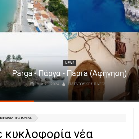
NEWS
Parga - Πάργα - Парга (Αφήγηση)
Mar 29, 2024
ΠΑΤΑΤΟΥΚΟΣ ΠΑΡΓΑ
ΜΉΜΑΤΑ ΤΗΣ ΙΌΝΙΑΣ
ε κυκλοφορία νέα