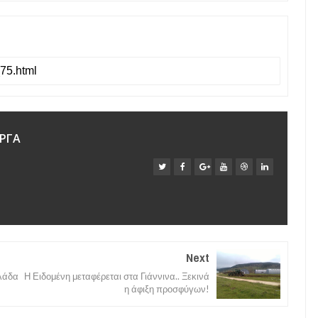
ΡΓΑ
Next
λάδα
Η Ειδομένη μεταφέρεται στα Γιάννινα.. Ξεκινά
η άφιξη προσφύγων!