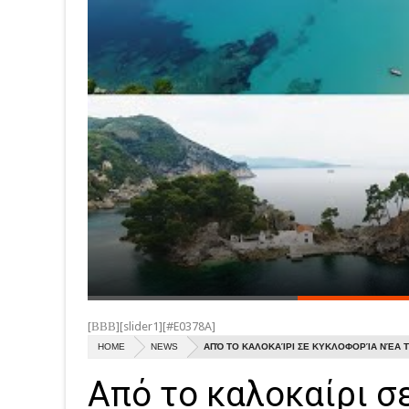
[ΒΒΒ][slider1][#E0378A]
HOME
NEWS
ΑΠΌ ΤΟ ΚΑΛΟΚΑΊΡΙ ΣΕ ΚΥΚΛΟΦΟΡΊΑ ΝΈΑ Τ
Από το καλοκαίρι σ