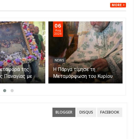
MORE
06
05
Aug
Aug
2026
202
NEWS
NE
μεταφορά της
Η Πάργα τίμησε τη
Η Κ
ης Παναγίας με
Μεταμόρφωση του Κυρίου
μόν
ο νησάκι.
Par
BLOGGER
DISQUS
FACEBOOK