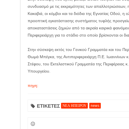
συνδυασμό με τις εκκρεμότητες των απαλλοτριώσεων, η
Κακαβιά, οι κόμβοι και τα διόδια της Εγνατίας Οδού, η
προοπτική εγκατάστασης συστήματος τυφλής προσγείωσ
αποκαταστάσεις ζημιών από τα ακραία καιρικά φαινόμε
Περιφερειάρχη για το στάδιο στο οποίο βρίσκονται οι δι
Στην σύσκεψη εκτός του Γενικού Γραμματέα και του Περ
Θωμά Μπέγκα, της Αντιπεριφερειάρχη Π.Ε. Ιωαννίνων κ.
Στέφου, του Εκτελεστικού Γραμματέα της Περιφέρειας 
Υπουργείου.
πηγη:
ΕΤΙΚΕΤΕΣ
ΝΕΑ ΗΠΕΙΡΟΥ
news