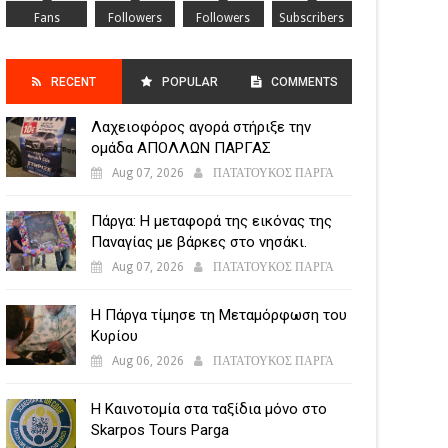
Fans
Followers
Followers
Subscribers
RECENT
POPULAR
COMMENTS
Λαχειοφόρος αγορά στήριξε την
POSTS
ομάδα ΑΠΟΛΛΩΝ ΠΑΡΓΑΣ
Aug 07, 2026
ΠΑΤΑΤΟΥΚΟΣ ΠΑΡΓΑ
Πάργα: Η μεταφορά της εικόνας της
Παναγίας με βάρκες στο νησάκι.
Aug 07, 2026
ΠΑΤΑΤΟΥΚΟΣ ΠΑΡΓΑ
Η Πάργα τίμησε τη Μεταμόρφωση του
Κυρίου
Aug 06, 2026
ΠΑΤΑΤΟΥΚΟΣ ΠΑΡΓΑ
Η Καινοτομία στα ταξίδια μόνο στο
Skarpos Tours Parga