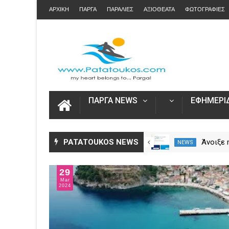
ΑΡΧΙΚΗ
ΠΑΡΓΑ
ΠΑΡΑΛΙΕΣ
ΑΞΙΟΘΕΑΤΑ
ΦΩΤΟΓΡΑΦΙΕΣ
ΠΑΡΓΑ NEWS
ΕΦΗΜΕΡΙΔ
Η Καινοτομία στα ταξίδια μόνο
PATATOUKOS NEWS
Άνοιξε
NEWS
NEWS
στο Skarpos Tours Parga
για τις
2026 – 
29
Ενιαία 
Mar
2024