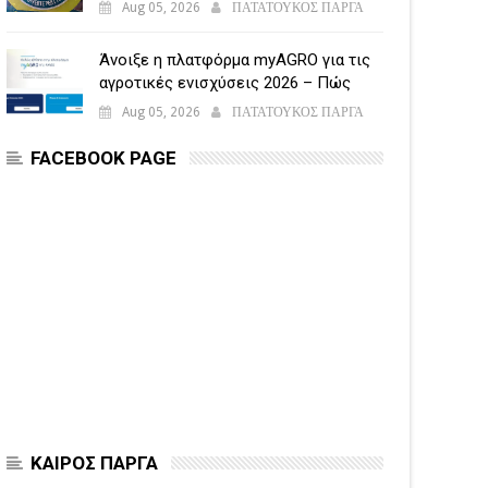
Aug 05, 2026
ΠΑΤΑΤΟΥΚΟΣ ΠΑΡΓΑ
Άνοιξε η πλατφόρμα myAGRO για τις
αγροτικές ενισχύσεις 2026 – Πώς
υποβάλλεται η Ενιαία Αίτηση
Aug 05, 2026
ΠΑΤΑΤΟΥΚΟΣ ΠΑΡΓΑ
Ενίσχυσης
FACEBOOK PAGE
ΚΑΙΡΟΣ ΠΑΡΓΑ