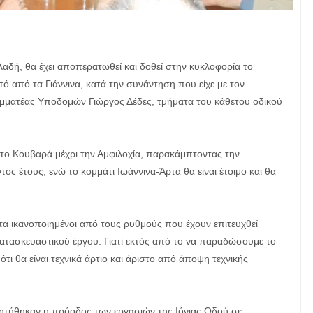
αδή, θα έχει αποπερατωθεί και δοθεί στην κυκλοφορία το
 από τα Γιάννινα, κατά την συνάντηση που είχε με τον
αμματέας Υποδομών Γιώργος Δέδες, τμήματα του κάθετου οδικού
 το Κουβαρά μέχρι την Αμφιλοχία, παρακάμπτοντας την
ος έτους, ενώ το κομμάτι Ιωάννινα-Άρτα θα είναι έτοιμο και θα
τα ικανοποιημένοι από τους ρυθμούς που έχουν επιτευχθεί
κατασκευαστικού έργου. Γιατί εκτός από το να παραδώσουμε το
 ότι θα είναι τεχνικά άρτιο και άριστο από άποψη τεχνικής
ζητήθηκαν η πρόοδος των εργασιών της Ιόνιας Οδού σε