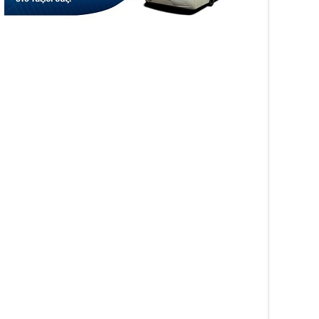
05
Aug
6
2026
WS
NEWS
αινοτομία στα ταξίδια
Άνοιξε η πλατφόρμα
ο στο Skarpos Tours
myAGRO για τις αγροτικές
ga
ενισχύσεις 2026 – Πώς
υποβάλλεται η Ενιαία
Αίτηση Ενίσχυσης