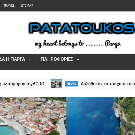
TRAVEL
SITEMAP
Α Η ΠΑΡΓΑ
ΠΛΗΡΟΦΟΡΙΕΣ
 η πλατφόρμα myAGRO
Αυξήθηκαν τα τροχαία και 
NEWS
 αγροτικές ενισχύσεις
νεκροί στην Ήπειρο τον Ιο
Πώς υποβάλλεται η
– Πάνω από 5.500 παραβά
Αίτηση Ενίσχυσης