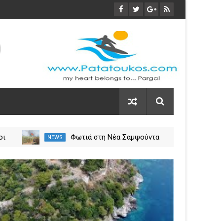
οι
Φωτιά στη Νέα Σαμψούντα
NEWS
NEW
ύλιο
Πρέβεζας – Στην κατάσβεση
σεις
επίγειες και εναέριες
03
δυνάμεις
Nov
2023