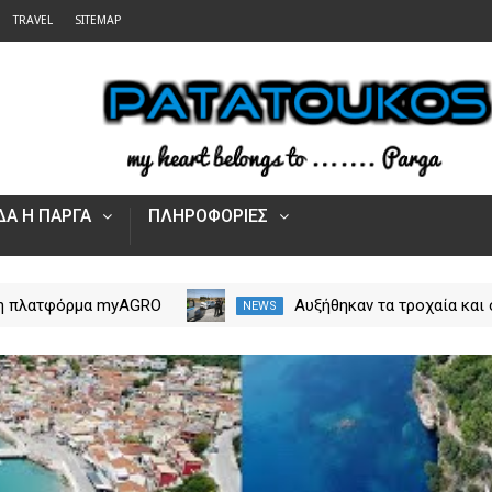
TRAVEL
SITEMAP
Α Η ΠΑΡΓΑ
ΠΛΗΡΟΦΟΡΙΕΣ
 η πλατφόρμα myAGRO
Αυξήθηκαν τα τροχαία και 
NEWS
 αγροτικές ενισχύσεις
νεκροί στην Ήπειρο τον Ιο
Πώς υποβάλλεται η
– Πάνω από 5.500 παραβά
Αίτηση Ενίσχυσης