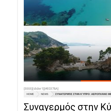
[ΒΒΒ][slider1][#E0378A]
HOME
NEWS
ΣΥΝΑΓΕΡΜΌΣ ΣΤΗΝ ΚΎΠΡΟ: ΑΕΡΟΠΛΆΝΟ Μ
Συναγερμός στην Κ