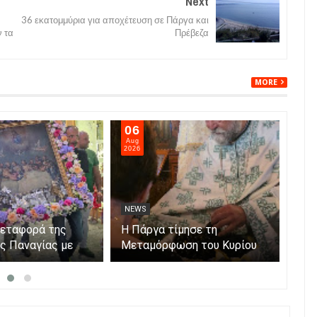
Next
36 εκατομμύρια για αποχέτευση σε Πάργα και
 τα
Πρέβεζα
MORE
06
05
Aug
Aug
2026
202
NEWS
NE
μεταφορά της
Η Πάργα τίμησε τη
Η Κ
ης Παναγίας με
Μεταμόρφωση του Κυρίου
μόν
ο νησάκι.
Par