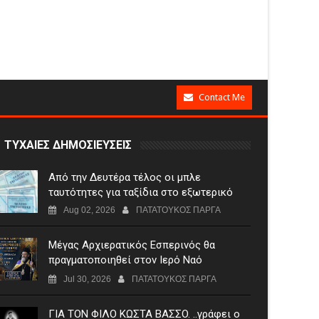
Contact Me
ΤΥΧΑΙΕΣ ΔΗΜΟΣΙΕΥΣΕΙΣ
Από την Δευτέρα τέλος οι μπλε
ταυτότητες για ταξίδια στο εξωτερικό
Aug 02, 2026
ΠΑΤΑΤΟΥΚΟΣ ΠΑΡΓΑ
Μέγας Αρχιερατικός Εσπερινός θα
πραγματοποιηθεί στον Ιερό Ναό
Μεταμορφώσεως του Σωτήρος
Jul 30, 2026
ΠΑΤΑΤΟΥΚΟΣ ΠΑΡΓΑ
Σταυροχωρίου στης 5 Αυγούστου
ΓIA TON ΦIΛO KΩΣTA BAΣΣO. ..γράφει ο