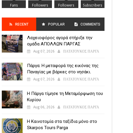
Fans
Followers
Followers
Subscribers
RECENT
POPULAR
COMMENTS
Λαχειοφόρος αγορά στήριξε την
POSTS
ομάδα ΑΠΟΛΛΩΝ ΠΑΡΓΑΣ
Aug 07, 2026
ΠΑΤΑΤΟΥΚΟΣ ΠΑΡΓΑ
Πάργα: Η μεταφορά της εικόνας της
Παναγίας με βάρκες στο νησάκι.
Aug 07, 2026
ΠΑΤΑΤΟΥΚΟΣ ΠΑΡΓΑ
Η Πάργα τίμησε τη Μεταμόρφωση του
Κυρίου
Aug 06, 2026
ΠΑΤΑΤΟΥΚΟΣ ΠΑΡΓΑ
Η Καινοτομία στα ταξίδια μόνο στο
Skarpos Tours Parga