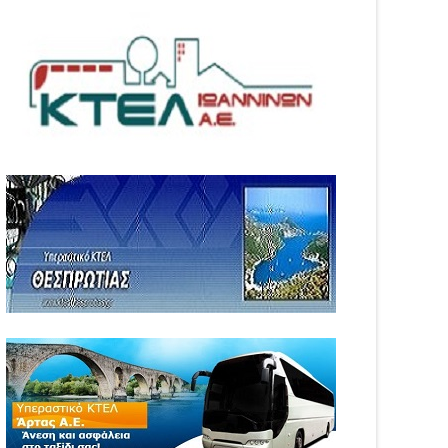
05
Aug
6
2026
WS
NEWS
αινοτομία στα ταξίδια
Άνοιξε η πλατφόρμα
ο στο Skarpos Tours
myAGRO για τις αγροτικές
ga
ενισχύσεις 2026 – Πώς
υποβάλλεται η Ενιαία
Αίτηση Ενίσχυσης