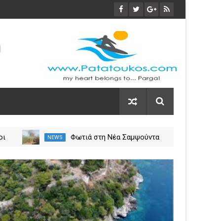
οι
Φωτιά στη Νέα Σαμψούντα
NEWS
NEW
ύλιο
Πρέβεζας – Στην κατάσβεση
σεις
επίγειες και εναέριες
03
δυνάμεις
Nov
2023