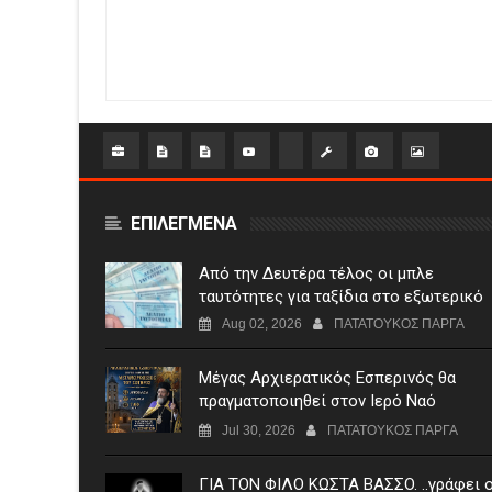
ΕΠΙΛΕΓΜΕΝΑ
Από την Δευτέρα τέλος οι μπλε
ταυτότητες για ταξίδια στο εξωτερικό
Aug 02, 2026
ΠΑΤΑΤΟΥΚΟΣ ΠΑΡΓΑ
Μέγας Αρχιερατικός Εσπερινός θα
πραγματοποιηθεί στον Ιερό Ναό
Μεταμορφώσεως του Σωτήρος
Jul 30, 2026
ΠΑΤΑΤΟΥΚΟΣ ΠΑΡΓΑ
Σταυροχωρίου στης 5 Αυγούστου
ΓIA TON ΦIΛO KΩΣTA BAΣΣO. ..γράφει 