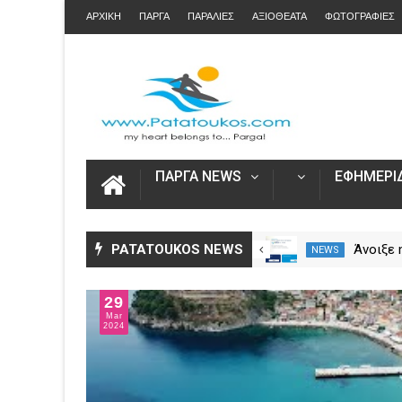
ΑΡΧΙΚΗ
ΠΑΡΓΑ
ΠΑΡΑΛΙΕΣ
ΑΞΙΟΘΕΑΤΑ
ΦΩΤΟΓΡΑΦΙΕΣ
ΠΑΡΓΑ NEWS
ΕΦΗΜΕΡΙΔ
Η Καινοτομία στα ταξίδια μόνο
PATATOUKOS NEWS
Άνοιξε
NEWS
NEWS
στο Skarpos Tours Parga
για τις
2026 – 
29
Ενιαία 
Mar
2024