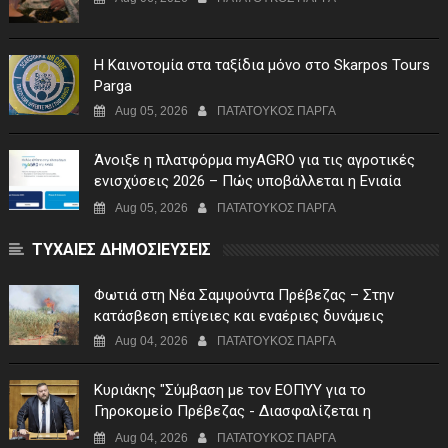
Η Καινοτομία στα ταξίδια μόνο στο Skarpos Tours
Parga
Aug 05, 2026
ΠΑΤΑΤΟΥΚΟΣ ΠΑΡΓΑ
Άνοιξε η πλατφόρμα myAGRO για τις αγροτικές
ενισχύσεις 2026 – Πώς υποβάλλεται η Ενιαία
Αίτηση Ενίσχυσης
Aug 05, 2026
ΠΑΤΑΤΟΥΚΟΣ ΠΑΡΓΑ
ΤΥΧΑΙΕΣ ΔΗΜΟΣΙΕΥΣΕΙΣ
Φωτιά στη Νέα Σαμψούντα Πρέβεζας – Στην
κατάσβεση επίγειες και εναέριες δυνάμεις
Aug 04, 2026
ΠΑΤΑΤΟΥΚΟΣ ΠΑΡΓΑ
Κυριάκης "Σύμβαση με τον ΕΟΠΥΥ για το
Γηροκομείο Πρέβεζας - Διασφαλίζεται η
χρηματοδότηση της λειτουργίας του"
Aug 04, 2026
ΠΑΤΑΤΟΥΚΟΣ ΠΑΡΓΑ