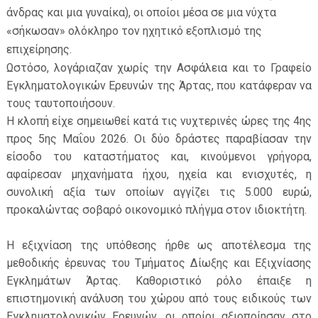
άνδρας και μια γυναίκα), οι οποίοι μέσα σε μια νύχτα
«σήκωσαν» ολόκληρο τον ηχητικό εξοπλισμό της
επιχείρησης.
Ωστόσο, λογάριαζαν χωρίς την Ασφάλεια και το Γραφείο
Εγκληματολογικών Ερευνών της Άρτας, που κατάφεραν να
τους ταυτοποιήσουν.
ΕΦΗΜΕΡΙΔΑ Η ΠΑΡΓΑ
Η κλοπή είχε σημειωθεί κατά τις νυχτερινές ώρες της 4ης
προς 5ης Μαΐου 2026. Οι δύο δράστες παραβίασαν την
ΠΛΗΡΟΦΟΡΙΕΣ
είσοδο του καταστήματος και, κινούμενοι γρήγορα,
αφαίρεσαν μηχανήματα ήχου, ηχεία και ενισχυτές, η
συνολική αξία των οποίων αγγίζει τις 5.000 ευρώ,
προκαλώντας σοβαρό οικονομικό πλήγμα στον ιδιοκτήτη.
Η εξιχνίαση της υπόθεσης ήρθε ως αποτέλεσμα της
μεθοδικής έρευνας του Τμήματος Δίωξης και Εξιχνίασης
Εγκλημάτων Άρτας. Καθοριστικό ρόλο έπαιξε η
επιστημονική ανάλυση του χώρου από τους ειδικούς των
Εγκληματολογικών Ερευνών, οι οποίοι αξιοποίησαν στο