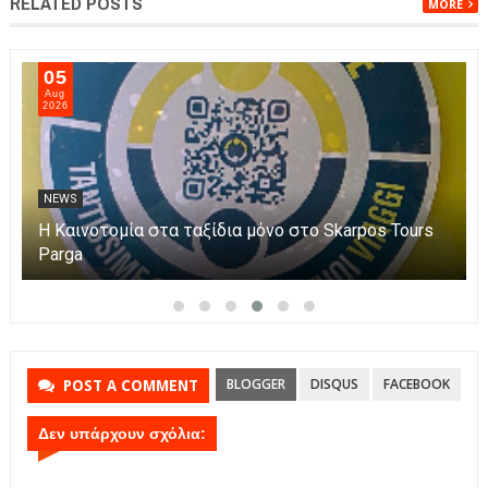
RELATED POSTS
MORE
06
Aug
2026
NEWS
Η Πάργα τίμησε τη Μεταμόρφωση του Κυρίου
BLOGGER
DISQUS
FACEBOOK
POST A COMMENT
Δεν υπάρχουν σχόλια: