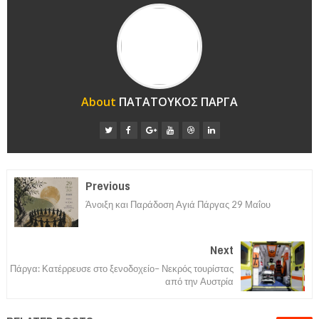
About
ΠΑΤΑΤΟΥΚΟΣ ΠΑΡΓΑ
Previous
Άνοιξη και Παράδοση Αγιά Πάργας 29 Μαΐου
Next
Πάργα: Κατέρρευσε στο ξενοδοχείο– Νεκρός τουρίστας
από την Αυστρία