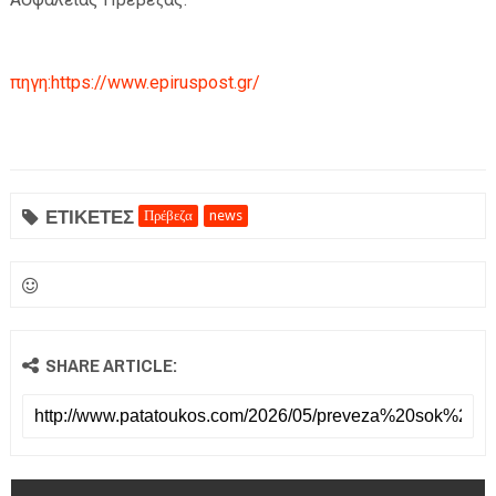
πηγη:https://www.epiruspost.gr/
ΕΤΙΚΕΤΕΣ
Πρέβεζα
news
SHARE ARTICLE: