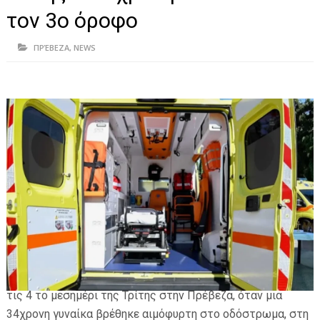
ΗΠΕΙΡΟΣ
τον 3ο όροφο
ΠΡΕΒΕΖΑ
ΠΡΈΒΕΖΑ
,
NEWS
ΑΡΤΑ
ΙΩΑΝΝΙΝΑ
ΘΕΣΠΡΩΤΙΑ
ΙΟΝΙΑ ΝΗΣΙΑ
ΚΑΙ ΕΛΛΑΔΑ
ΥΓΕΙΑ-ΟΜΟΡΦΙΑ
ΠΟΛΙΤΙΣΜΟΣ
ΠΕΡΙΒΑΛΛΟΝ
Μεγάλη αναστάτωση και πανικός προκλήθηκαν λίγο μετά
ΤΕΧΝΟΛΟΓΙΑ
τις 4 το μεσημέρι της Τρίτης στην Πρέβεζα, όταν μια
34χρονη γυναίκα βρέθηκε αιμόφυρτη στο οδόστρωμα, στη
ΔΙΕΘΝΗ