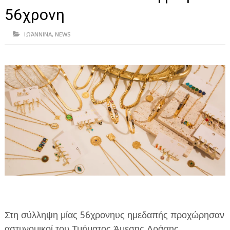
ΗΠΕΙΡΟΣ
56χρονη
ΠΡΕΒΕΖΑ
ΙΩΆΝΝΙΝΑ
,
NEWS
ΑΡΤΑ
ΙΩΑΝΝΙΝΑ
ΘΕΣΠΡΩΤΙΑ
ΙΟΝΙΑ ΝΗΣΙΑ
ΚΑΙ ΕΛΛΑΔΑ
ΥΓΕΙΑ-ΟΜΟΡΦΙΑ
ΠΟΛΙΤΙΣΜΟΣ
ΠΕΡΙΒΑΛΛΟΝ
ΤΕΧΝΟΛΟΓΙΑ
Στη σύλληψη μίας 56χρονηυς ημεδαπής προχώρησαν
αστυνομικοί του Τμήματος Άμεσης Δράσης
ΔΙΕΘΝΗ