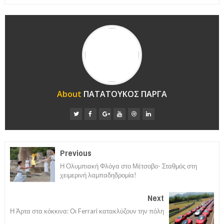
About
ΠΑΤΑΤΟΥΚΟΣ ΠΑΡΓΑ
Previous
Η Ολυμπιακή Φλόγα στο Μέτσοβο- Σταθμός στη
χειμερινή λαμπαδηδρομία!
Next
Η Άρτα στα κόκκινα: Οι Ferrari κατακλύζουν την πόλη