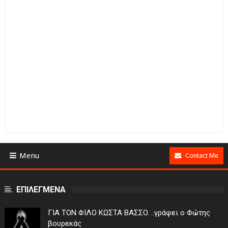
Menu
Contact Me
ΕΠΙΛΕΓΜΕΝΑ
ΓIA TON ΦIΛO KΩΣTA BAΣΣO. ..γράφει ο Φώτης
βουρεκάς