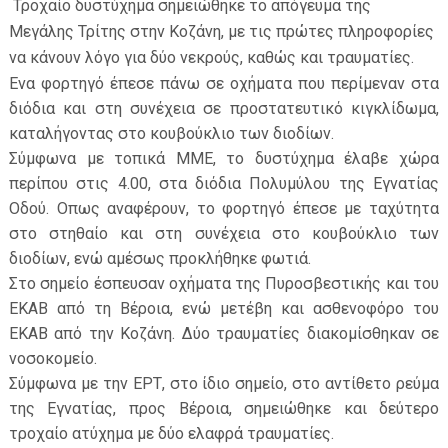
Τροχαίο δυστύχημα σημειώθηκε το απόγευμα της
Μεγάλης Τρίτης στην Κοζάνη, με τις πρώτες πληροφορίες
να κάνουν λόγο για δύο νεκρούς, καθώς και τραυματίες.
Ενα φορτηγό έπεσε πάνω σε οχήματα που περίμεναν στα
διόδια και στη συνέχεια σε προστατευτικό κιγκλίδωμα,
καταλήγοντας στο κουβούκλιο των διοδίων.
ΕΦΗΜΕΡΙΔΑ Η ΠΑΡΓΑ
Σύμφωνα με τοπικά ΜΜΕ, το δυστύχημα έλαβε χώρα
περίπου στις 4.00, στα διόδια Πολυμύλου της Εγνατίας
ΠΛΗΡΟΦΟΡΙΕΣ
Οδού. Οπως αναφέρουν, το φορτηγό έπεσε με ταχύτητα
στο στηθαίο και στη συνέχεια στο κουβούκλιο των
διοδίων, ενώ αμέσως προκλήθηκε φωτιά.
Στο σημείο έσπευσαν οχήματα της Πυροσβεστικής και του
ΕΚΑΒ από τη Βέροια, ενώ μετέβη και ασθενοφόρο του
ΕΚΑΒ από την Κοζάνη. Δύο τραυματίες διακομίσθηκαν σε
νοσοκομείο.
Σύμφωνα με την ΕΡΤ, στο ίδιο σημείο, στο αντίθετο ρεύμα
της Εγνατίας, προς Βέροια, σημειώθηκε και δεύτερο
τροχαίο ατύχημα με δύο ελαφρά τραυματίες.