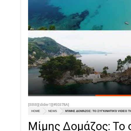
[ΒΒΒ][slider1][#E0378A]
HOME
NEWS
ΜΊΜΗΣ ΔΟΜΆΖΟΣ: ΤΟ ΣΥΓΚΙΝΗΤΙΚΌ VIDEO ΤΗ
Μίμης Δομάζος: Το 