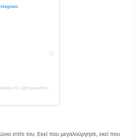
nstagram.
Η δημοσίευση κοινοποιήθηκε από το χρήστη Panathinaikos FC (@fcpanathinaikos)
ώνιο σπίτι του. Εκεί που μεγαλούργησε, εκεί που