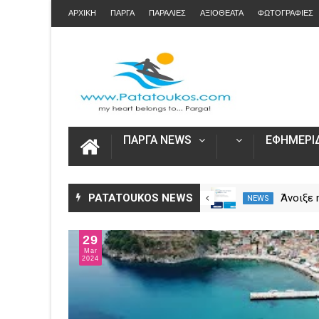
ΑΡΧΙΚΗ
ΠΑΡΓΑ
ΠΑΡΑΛΙΕΣ
ΑΞΙΟΘΕΑΤΑ
ΦΩΤΟΓΡΑΦΙΕΣ
ΠΑΡΓΑ NEWS
ΕΦΗΜΕΡΙΔ
Η Καινοτομία στα ταξίδια μόνο
PATATOUKOS NEWS
Άνοιξε
NEWS
NEWS
στο Skarpos Tours Parga
για τις
2026 – 
29
Ενιαία 
Mar
2024