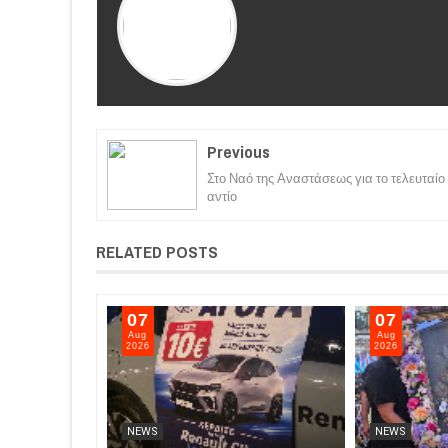
Previous
Στο Ναό της Αναστάσεως για το τελευταίο
αντίο
RELATED POSTS
07
07
Aug
Aug
2026
2026
NEWS
NEWS