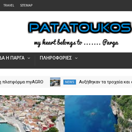
TRAVEL
SITEMAP
Α Η ΠΑΡΓΑ
ΠΛΗΡΟΦΟΡΙΕΣ
 η πλατφόρμα myAGRO
Αυξήθηκαν τα τροχαία και 
NEWS
 αγροτικές ενισχύσεις
νεκροί στην Ήπειρο τον Ιο
Πώς υποβάλλεται η
– Πάνω από 5.500 παραβά
Αίτηση Ενίσχυσης