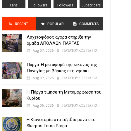
Fans
Followers
Followers
Subscribers
RECENT
POPULAR
COMMENTS
Λαχειοφόρος αγορά στήριξε την
POSTS
ομάδα ΑΠΟΛΛΩΝ ΠΑΡΓΑΣ
Aug 07, 2026
ΠΑΤΑΤΟΥΚΟΣ ΠΑΡΓΑ
Πάργα: Η μεταφορά της εικόνας της
Παναγίας με βάρκες στο νησάκι.
Aug 07, 2026
ΠΑΤΑΤΟΥΚΟΣ ΠΑΡΓΑ
Η Πάργα τίμησε τη Μεταμόρφωση του
Κυρίου
Aug 06, 2026
ΠΑΤΑΤΟΥΚΟΣ ΠΑΡΓΑ
Η Καινοτομία στα ταξίδια μόνο στο
Skarpos Tours Parga