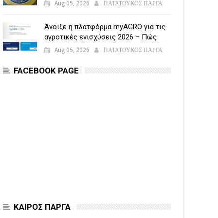
Aug 05, 2026
ΠΑΤΑΤΟΥΚΟΣ ΠΑΡΓΑ
Άνοιξε η πλατφόρμα myAGRO για τις
αγροτικές ενισχύσεις 2026 – Πώς
υποβάλλεται η Ενιαία Αίτηση
Aug 05, 2026
ΠΑΤΑΤΟΥΚΟΣ ΠΑΡΓΑ
Ενίσχυσης
FACEBOOK PAGE
ΚΑΙΡΟΣ ΠΑΡΓΑ