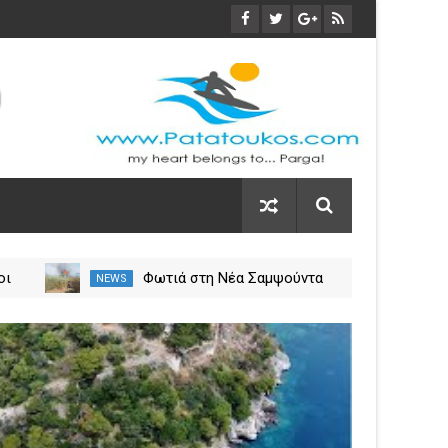
οι
Φωτιά στη Νέα Σαμψούντα
NEWS
NEW
ύλιο
Πρέβεζας – Στην κατάσβεση
σεις
επίγειες και εναέριες
03
δυνάμεις
Nov
2023