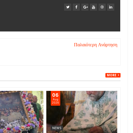
Παλαιότερη Ανάρτηση
MORE
06
05
Aug
Aug
2026
202
NEWS
NE