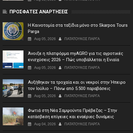
ΠΡΟΣΦΑΤΕΣ ΑΝΑΡΤΗΣΕΙΣ
Η Καινοτομία στα ταξίδια μόνο στο Skarpos Tours
Parga
Aug 05, 2026
ΠΑΤΑΤΟΥΚΟΣ ΠΑΡΓΑ
Άνοιξε η πλατφόρμα myAGRO για τις αγροτικές
ενισχύσεις 2026 – Πώς υποβάλλεται η Ενιαία
Αίτηση Ενίσχυσης
Aug 05, 2026
ΠΑΤΑΤΟΥΚΟΣ ΠΑΡΓΑ
Αυξήθηκαν τα τροχαία και οι νεκροί στην Ήπειρο
τον Ιούλιο – Πάνω από 5.500 παραβάσεις
Aug 05, 2026
ΠΑΤΑΤΟΥΚΟΣ ΠΑΡΓΑ
Φωτιά στη Νέα Σαμψούντα Πρέβεζας – Στην
κατάσβεση επίγειες και εναέριες δυνάμεις
Aug 04, 2026
ΠΑΤΑΤΟΥΚΟΣ ΠΑΡΓΑ