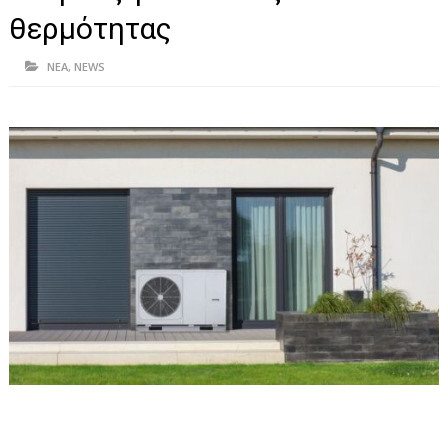
ΗΠΕΙΡΟΣ
θερμότητας
ΠΡΕΒΕΖΑ
ΝΕΑ
,
NEWS
ΑΡΤΑ
ΙΩΑΝΝΙΝΑ
ΘΕΣΠΡΩΤΙΑ
ΙΟΝΙΑ ΝΗΣΙΑ
ΚΑΙ ΕΛΛΑΔΑ
ΥΓΕΙΑ-ΟΜΟΡΦΙΑ
ΠΟΛΙΤΙΣΜΟΣ
ΠΕΡΙΒΑΛΛΟΝ
ΤΕΧΝΟΛΟΓΙΑ
ΔΙΕΘΝΗ