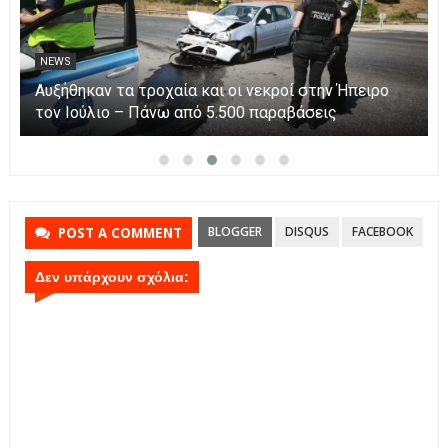
NEWS
Αυξήθηκαν τα τροχαία και οι νεκροί στην Ήπειρο
τον Ιούλιο – Πάνω από 5.500 παραβάσεις
BLOGGER
DISQUS
FACEBOOK
POST A COMMENT
Δεν υπάρχουν σχόλια: