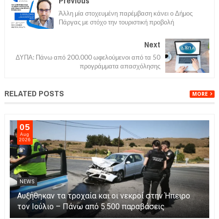
Previous
Άλλη μία στοχευμένη παρέμβαση κάνει ο Δήμος
Πάργας με στόχο την τουριστική προβολή
Next
ΔΥΠΑ: Πάνω από 200.000 ωφελούμενοι από τα 50
προγράμματα απασχόλησης
RELATED POSTS
MORE
05
Aug
2026
NEWS
Αυξήθηκαν τα τροχαία και οι νεκροί στην Ήπειρο
τον Ιούλιο – Πάνω από 5.500 παραβάσεις