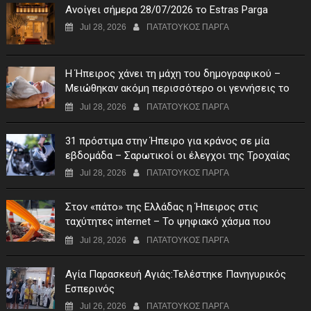
Ανοίγει σήμερα 28/07/2026 το Estras Parga
Jul 28, 2026
ΠΑΤΑΤΟΥΚΟΣ ΠΑΡΓΑ
Η Ήπειρος χάνει τη μάχη του δημογραφικού –
Μειώθηκαν ακόμη περισσότερο οι γεννήσεις το
πρώτο τρίμηνο του 2026
Jul 28, 2026
ΠΑΤΑΤΟΥΚΟΣ ΠΑΡΓΑ
31 πρόστιμα στην Ήπειρο για κράνος σε μία
εβδομάδα – Σαρωτικοί οι έλεγχοι της Τροχαίας
Jul 28, 2026
ΠΑΤΑΤΟΥΚΟΣ ΠΑΡΓΑ
Στον «πάτο» της Ελλάδας η Ήπειρος στις
ταχύτητες internet – Το ψηφιακό χάσμα που
επιμένει
Jul 28, 2026
ΠΑΤΑΤΟΥΚΟΣ ΠΑΡΓΑ
Αγία Παρασκευή Αγιάς:Τελέστηκε Πανηγυρικός
Εσπερινός
Jul 26, 2026
ΠΑΤΑΤΟΥΚΟΣ ΠΑΡΓΑ