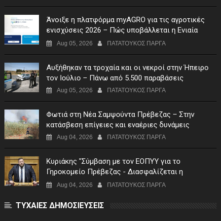
Άνοιξε η πλατφόρμα myAGRO για τις αγροτικές
ενισχύσεις 2026 – Πώς υποβάλλεται η Ενιαία
Αίτηση Ενίσχυσης
Aug 05, 2026
ΠΑΤΑΤΟΥΚΟΣ ΠΑΡΓΑ
Αυξήθηκαν τα τροχαία και οι νεκροί στην Ήπειρο
τον Ιούλιο – Πάνω από 5.500 παραβάσεις
Aug 05, 2026
ΠΑΤΑΤΟΥΚΟΣ ΠΑΡΓΑ
Φωτιά στη Νέα Σαμψούντα Πρέβεζας – Στην
κατάσβεση επίγειες και εναέριες δυνάμεις
Aug 04, 2026
ΠΑΤΑΤΟΥΚΟΣ ΠΑΡΓΑ
Κυριάκης "Σύμβαση με τον ΕΟΠΥΥ για το
Γηροκομείο Πρέβεζας - Διασφαλίζεται η
χρηματοδότηση της λειτουργίας του"
Aug 04, 2026
ΠΑΤΑΤΟΥΚΟΣ ΠΑΡΓΑ
ΤΥΧΑΙΕΣ ΔΗΜΟΣΙΕΥΣΕΙΣ