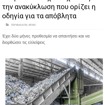
ΗΠΕΙΡΟΣ
την ανακύκλωση που ορίζει η
ΠΡΕΒΕΖΑ
οδηγία για τα απόβλητα
ΑΡΤΑ
ΠΕΡΙΒΑΛΛΟΝ
,
NEWS
ΙΩΑΝΝΙΝΑ
Έχει δύο μήνες προθεσμία να απαντήσει και να
ΘΕΣΠΡΩΤΙΑ
διορθώσει τις ελλείψεις
ΙΟΝΙΑ ΝΗΣΙΑ
ΚΑΙ ΕΛΛΑΔΑ
ΥΓΕΙΑ-ΟΜΟΡΦΙΑ
ΠΟΛΙΤΙΣΜΟΣ
ΠΕΡΙΒΑΛΛΟΝ
ΤΕΧΝΟΛΟΓΙΑ
ΔΙΕΘΝΗ